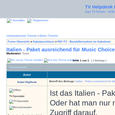
TV Helpdesk
Das TV Forum - V
Anmelden
Registrieren
Unbeantwortete Themen
|
Aktive Themen
Foren-Übersicht
»
Kabelanschluss
»
PAY-TV - Bezahlfernsehen im Kabelnetz
Italien - Paket ausreichend für Music Choice
Moderator:
Team
Seite
1
von
1
[ 3 Beiträge ]
Druckansicht
Autor
Betreff des Beitrags:
Italien - Paket ausreichend für M
Kabel Digifreak
Ist das Italien - P
TV-Spezialist
Oder hat man nur 
Zugriff darauf.