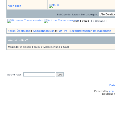
Nach oben
Beiträge der letzten Zeit anzeigen:
Seite
1
von
1
[ 3 Beiträge ]
Foren-Übersicht
»
Kabelanschluss
»
PAY-TV - Bezahlfernsehen im Kabelnetz
Wer ist online?
Mitglieder in diesem Forum: 0 Mitglieder und 1 Gast
Suche nach:
Dat
Powered by
php
Deutsche 