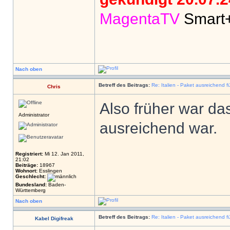
MagentaTV
Smart
Nach oben
Betreff des Beitrags:
Re: Italien - Paket ausreichend f
Chris
Also früher war da
Administrator
ausreichend war.
Registriert:
Mi 12. Jan 2011,
21:02
Beiträge:
18967
Wohnort:
Esslingen
Geschlecht:
Bundesland:
Baden-
Württemberg
Nach oben
Betreff des Beitrags:
Re: Italien - Paket ausreichend f
Kabel Digifreak