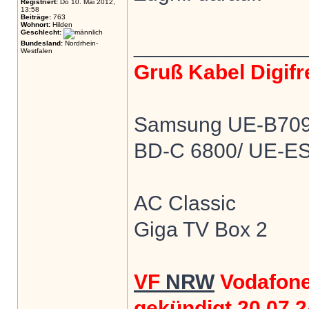
Registriert:
Do 10. Mai 2012,
13:58
Beiträge:
763
Wohnort:
Hilden
Geschlecht:
______________
Bundesland:
Nordrhein-
Westfalen
Gruß Kabel Digifr
Samsung UE-B7090 
BD-C 6800/ UE-ES
AC Classic
Giga TV Box 2
VF
NRW
Vodafon
gekündigt 20.07.24