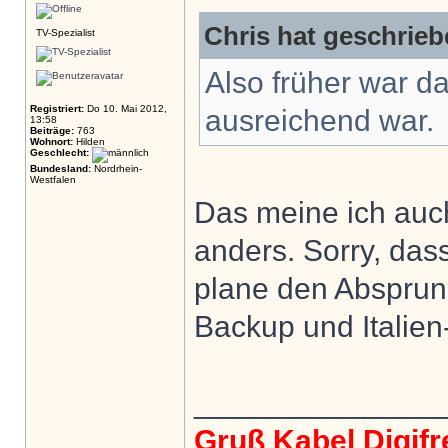
Chris hat geschrieb
TV-Spezialist
Also früher war d
Registriert:
Do 10. Mai 2012,
ausreichend war.
13:58
Beiträge:
763
Wohnort:
Hilden
Geschlecht:
Bundesland:
Nordrhein-
Westfalen
Das meine ich auch
anders. Sorry, dass 
plane den Absprun
Backup und Italien
______________
Gruß Kabel Digifr