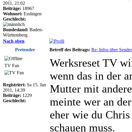
2011, 21:02
Beiträge:
18967
Wohnort:
Esslingen
Geschlecht:
Bundesland:
Baden-
Württemberg
Nach oben
Pretender
Betreff des Beitrags:
Re: Infos über Sende
Werksreset TV wir
TV Fan
wenn das in der 
Registriert:
Sa 15. Jan
Mutter mit andere
2011, 14:39
Beiträge:
1229
meinte wer an der
Geschlecht:
eher wie du Chris
schauen muss.