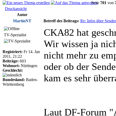
Seite
701
von
Druckansicht
Autor
MartinNT
Betreff des Beitrags:
Re: Infos über Sende
CKA82 hat geschr
TV-Spezialist
Wir wissen ja 
Registriert:
Fr 14. Jan
nicht mehr zu emp
2011, 21:22
Beiträge:
603
oder ob der Sende
Wohnort:
Nürtingen
Geschlecht:
kam es sehr überr
Bundesland:
Baden-
Württemberg
Laut DF-Forum "