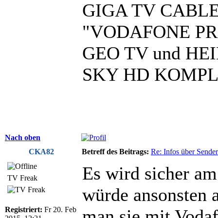
GIGA TV CABL
"VODAFONE PR
GEO TV und H
SKY HD KOMP
Nach oben
CKA82
Betreff des Beitrags:
Re: Infos über Sende
Es wird sicher am
TV Freak
würde ansonsten a
Registriert:
Fr 20. Feb
man sie mit Vodaf