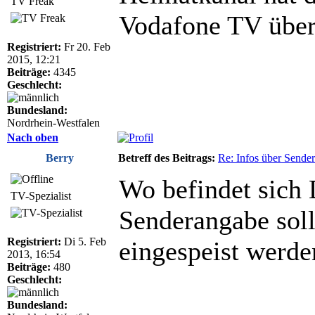
TV Freak
Vodafone TV übe
Registriert:
Fr 20. Feb
2015, 12:21
Beiträge:
4345
Geschlecht:
Bundesland:
Nordrhein-Westfalen
Nach oben
Berry
Betreff des Beitrags:
Re: Infos über Sende
Wo befindet si
TV-Spezialist
Senderangabe sol
Registriert:
Di 5. Feb
eingespeist werde
2013, 16:54
Beiträge:
480
Geschlecht:
Bundesland: