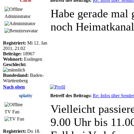
Chris
Betreff des Beitrags:
Re: Infos über Sende
Habe gerade mal 
Administrator
noch Heimatkanal
Registriert:
Mi 12. Jan
2011, 21:02
Beiträge:
18967
Wohnort:
Esslingen
Geschlecht:
Bundesland:
Baden-
Württemberg
Nach oben
splatty
Betreff des Beitrags:
Re: Infos über Sende
Vielleicht passie
TV Fan
9.00 Uhr bis 11.
Registriert:
Do 18.