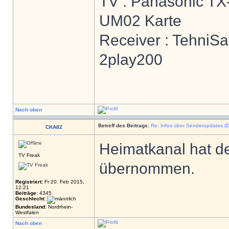
TV : Panasonic T
UM02 Karte
Receiver : TehniSa
2play200
Nach oben
Betreff des Beitrags:
Re: Infos über Senderupdates (D
CKA82
Heimatkanal hat d
TV Freak
übernommen.
Registriert:
Fr 20. Feb 2015,
12:21
Beiträge:
4345
Geschlecht:
Bundesland:
Nordrhein-
Westfalen
Nach oben