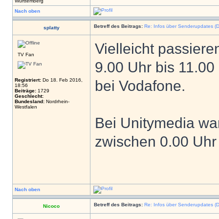
Württemberg
Nach oben
Betreff des Beitrags:
Re: Infos über Senderupdates (D
splatty
Vielleicht passier
TV Fan
9.00 Uhr bis 11.00
Registriert:
Do 18. Feb 2016,
bei Vodafone.
18:56
Beiträge:
1729
Geschlecht:
Bundesland:
Nordrhein-
Westfalen
Bei Unitymedia war
zwischen 0.00 Uhr 
Nach oben
Betreff des Beitrags:
Re: Infos über Senderupdates (D
Nicoco