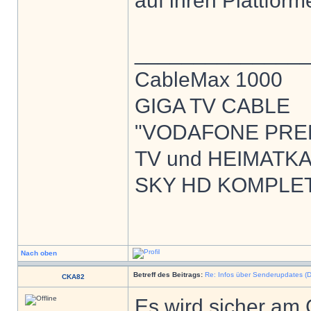
auf ihren Plattfor
______________
CableMax 1000
GIGA TV CABLE
"VODAFONE PREM
TV und HEIMATK
SKY HD KOMPLE
Nach oben
Betreff des Beitrags:
Re: Infos über Senderupdates (D
CKA82
Es wird sicher am