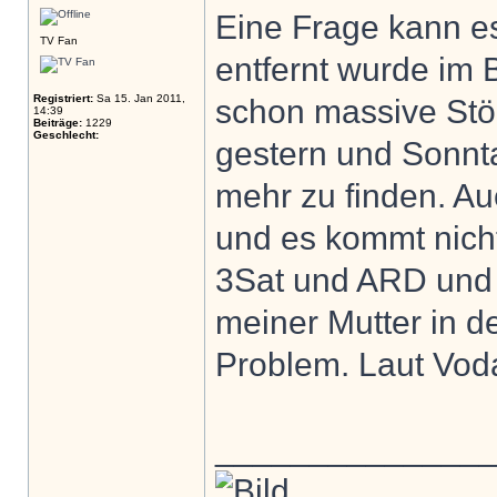
Eine Frage kann e
TV Fan
entfernt wurde im
Registriert:
Sa 15. Jan 2011,
schon massive Stö
14:39
Beiträge:
1229
Geschlecht:
gestern und Sonnta
mehr zu finden. A
und es kommt nich
3Sat und ARD und 
meiner Mutter in d
Problem. Laut Voda
______________