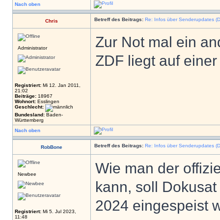
Nach oben
Betreff des Beitrags:
Re: Infos über Senderupdates (D
Chris
Zur Not mal ein a
Administrator
ZDF liegt auf einer
Registriert:
Mi 12. Jan 2011,
21:02
Beiträge:
18967
Wohnort:
Esslingen
Geschlecht:
Bundesland:
Baden-
Württemberg
Nach oben
Betreff des Beitrags:
Re: Infos über Senderupdates (D
RobBone
Wie man der offizi
Newbee
kann, soll Dokusa
2024 eingespeist 
Registriert:
Mi 5. Jul 2023,
11:48