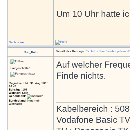
Um 10 Uhr hatte ic
Nach oben
Betreff des Beitrags:
Re: Infos über Senderupdates (D
Rob_Köln
Auf welcher Freque
Fortgeschritte/r
Finde nichts.
Registriert:
Mo 31. Aug 2015,
14:43
Beiträge:
168
Wohnort:
Köln
______________
Geschlecht:
Bundesland:
Nordrhein-
Westfalen
Kabelbereich : 508
Vodafone Basic T