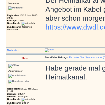
Der Heimatkanal wi
Moderator
Angebot im Kabel 
Registriert:
Di 26. Mai 2015,
aber schon morgen
09:38
Beiträge:
2810
Geschlecht:
https://www.dwdl.d
Bundesland:
Nordrhein-
Westfalen
Nach oben
Betreff des Beitrags:
Re: Infos über Senderupdates (D
Chris
Habe gerade mal g
Administrator
Heimatkanal.
Registriert:
Mi 12. Jan 2011,
21:02
Beiträge:
18967
Wohnort:
Esslingen
Geschlecht:
Bundesland:
Baden-