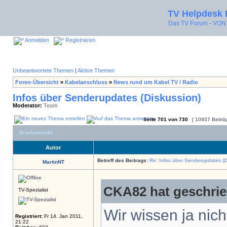
TV Helpdesk
Das TV Forum - V
Anmelden
Registrieren
Unbeantwortete Themen
|
Aktive Themen
Foren-Übersicht
»
Kabelanschluss
»
News rund um Kabel TV / Radio
Infos über Senderupdates (Diskussion)
Moderator:
Team
Seite
701
von
730
[ 10937 Beiträ
Druckansicht
Autor
Betreff des Beitrags:
Re: Infos über Senderupdates (D
MartinNT
CKA82 hat geschrie
TV-Spezialist
Wir wissen ja ni
Registriert:
Fr 14. Jan 2011,
21:22