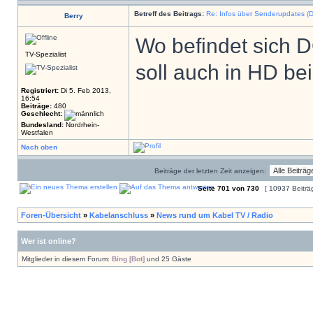
Betreff des Beitrags:
Re: Infos über Senderupdates (D
Berry
Wo befindet sich
TV-Spezialist
soll auch in HD be
Registriert:
Di 5. Feb 2013,
16:54
Beiträge:
480
Geschlecht:
Bundesland:
Nordrhein-
Westfalen
Nach oben
Beiträge der letzten Zeit anzeigen:
Seite
701
von
730
[ 10937 Beiträ
Foren-Übersicht
»
Kabelanschluss
»
News rund um Kabel TV / Radio
Wer ist online?
Mitglieder in diesem Forum:
Bing [Bot]
und 25 Gäste