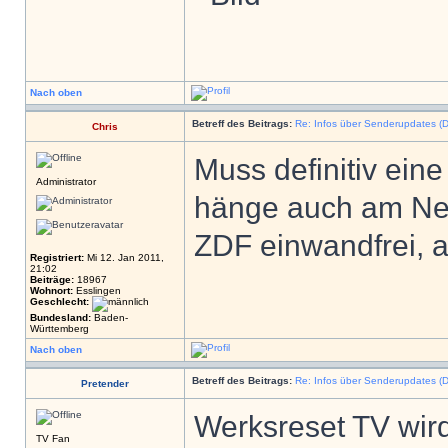
Nach oben
Betreff des Beitrags:
Re: Infos über Senderupdates (D
Chris
Muss definitiv ein
Administrator
hänge auch am Netz
ZDF einwandfrei, 
Registriert:
Mi 12. Jan 2011,
21:02
Beiträge:
18967
Wohnort:
Esslingen
Geschlecht:
Bundesland:
Baden-
Württemberg
Nach oben
Betreff des Beitrags:
Re: Infos über Senderupdates (D
Pretender
Werksreset TV wird
TV Fan