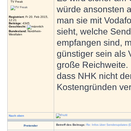
TV Freak
würde ansonsten a
Registriert:
Fr 20. Feb 2015,
man sie mit Vodaf
12:21
Beiträge:
4345
Geschlecht:
sieht, welche Send
Bundesland:
Nordrhein-
Westfalen
empfangen sind, m
günstiger sein als
große Reichweite. 
dass NHK nicht der
Kostengründen ver
Nach oben
Betreff des Beitrags:
Re: Infos über Senderupdates (D
Pretender