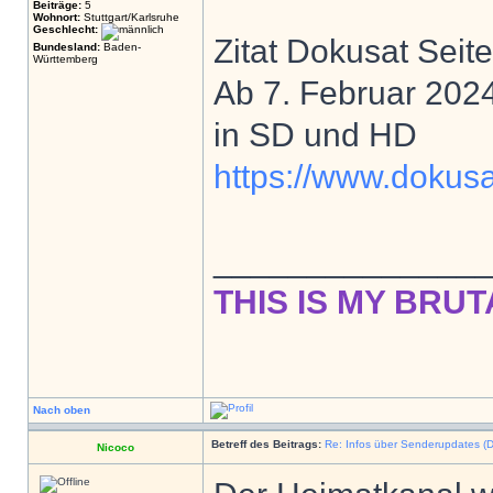
Beiträge:
5
Wohnort:
Stuttgart/Karlsruhe
Geschlecht:
Zitat Dokusat Seite
Bundesland:
Baden-
Württemberg
Ab 7. Februar 202
in SD und HD
https://www.dokus
______________
THIS IS MY BRUT
Nach oben
Betreff des Beitrags:
Re: Infos über Senderupdates (D
Nicoco