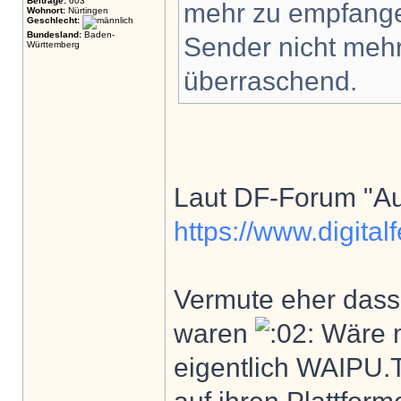
Beiträge:
603
mehr zu empfangen
Wohnort:
Nürtingen
Geschlecht:
Bundesland:
Baden-
Sender nicht mehr
Württemberg
überraschend.
Laut DF-Forum "A
https://www.digita
Vermute eher dass
waren
Wäre m
eigentlich WAIPU.