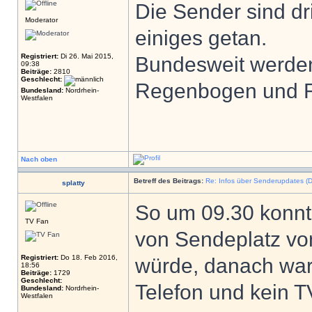
Die Sender sind dr
Moderator
einiges getan.
Registriert:
Di 26. Mai 2015,
Bundesweit werden
09:38
Beiträge:
2810
Geschlecht:
Regenbogen und R
Bundesland:
Nordrhein-
Westfalen
Nach oben
Betreff des Beitrags:
Re: Infos über Senderupdates (D
splatty
So um 09.30 konnt
TV Fan
von Sendeplatz vo
Registriert:
Do 18. Feb 2016,
würde, danach war b
18:56
Beiträge:
1729
Geschlecht:
Telefon und kein T
Bundesland:
Nordrhein-
Westfalen