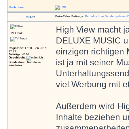
Nach oben
Betreff des Beitrags:
Re: Infos über Senderupdates (D
CKA82
High View macht ja
TV Freak
DELUXE MUSIC un
Registriert:
Fr 20. Feb 2015,
einzigen richtigen
12:21
Beiträge:
4346
Geschlecht:
ist ja mit seiner 
Bundesland:
Nordrhein-
Westfalen
Unterhaltungssend
viel Werbung mit e
Außerdem wird High
Inhalte beziehen u
zusammenarbeiten