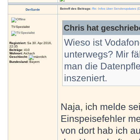
Betreff des Beitrags:
Re: Infos über Senderupdates (D
DerSarde
Chris hat geschrieb
TV-Spezialist
Wieso ist Vodafon
Registriert:
Sa 30. Apr 2016,
22:35
Beiträge:
410
unterwegs? Mir fäl
Wohnort:
Aichach
Geschlecht:
Bundesland:
Bayern
man die Datenpfl
inszeniert.
Naja, ich melde se
Einspeisefehler m
von dort hab ich 