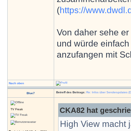
(
https://www.dwdl.d
Von daher sehe er 
und würde einfach 
anzufangen mit Sc
Nach oben
Betreff des Beitrags:
Re: Infos über Senderupdates (D
Blue7
CKA82 hat geschrie
TV Freak
High View macht ja