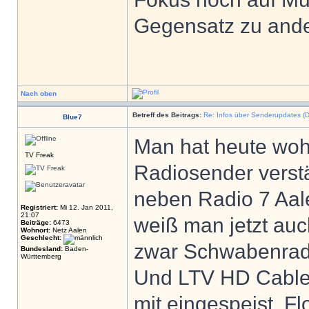
Gegensatz zu and
Nach oben
Betreff des Beitrags:
Re: Infos über Senderupdates (D
Blue7
Man hat heute woh
TV Freak
Radiosender verst
neben Radio 7 Aal
Registriert:
Mi 12. Jan 2011,
21:07
weiß man jetzt au
Beiträge:
6473
Wohnort:
Netz Aalen
Geschlecht:
zwar Schwabenradi
Bundesland:
Baden-
Württemberg
Und LTV HD Cable
mit eingespeist. F