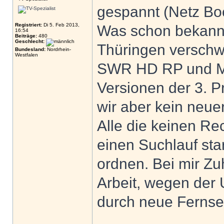
gespannt (Netz Bo
Registriert:
Di 5. Feb 2013,
Was schon bekan
16:54
Beiträge:
480
Geschlecht:
Thüringen verschw
Bundesland:
Nordrhein-
Westfalen
SWR HD RP und MD
Versionen der 3. 
wir aber kein neue
Alle die keinen R
einen Suchlauf st
ordnen. Bei mir Zu
Arbeit, wegen der
durch neue Ferns