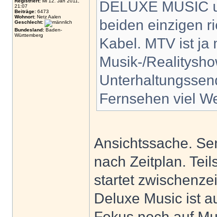
Registriert:
Mi 12. Jan 2011,
DELUXE MUSIC 
21:07
Beiträge:
6473
Wohnort:
Netz Aalen
beiden einzigen r
Geschlecht:
Bundesland:
Baden-
Württemberg
Kabel. MTV ist ja 
Musik-/Realitysh
Unterhaltungssen
Fernsehen viel We
Ansichtssache. Se
nach Zeitplan. Tei
startet zwischenze
Deluxe Music ist a
Fokus noch auf M