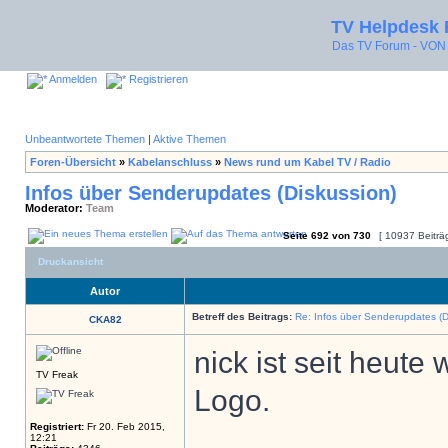
TV Helpdesk
Das TV Forum - V
Anmelden
Registrieren
Unbeantwortete Themen
|
Aktive Themen
Foren-Übersicht
»
Kabelanschluss
»
News rund um Kabel TV / Radio
Infos über Senderupdates (Diskussion)
Moderator:
Team
Seite
692
von
730
[ 10937 Beiträ
Druckansicht
Autor
Betreff des Beitrags:
Re: Infos über Senderupdates (D
CKA82
nick ist seit heute
TV Freak
Logo.
Registriert:
Fr 20. Feb 2015,
12:21