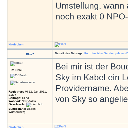
Umstellung, wann a
noch exakt 0 NPO-
Nach oben
Betreff des Beitrags:
Re: Infos über Senderupdates (D
Blue7
Bei mir ist der Bo
TV Freak
Sky im Kabel ein L
Providername. Abe
Registriert:
Mi 12. Jan 2011,
21:07
von Sky so angelie
Beiträge:
6473
Wohnort:
Netz Aalen
Geschlecht:
Bundesland:
Baden-
Württemberg
Nach oben