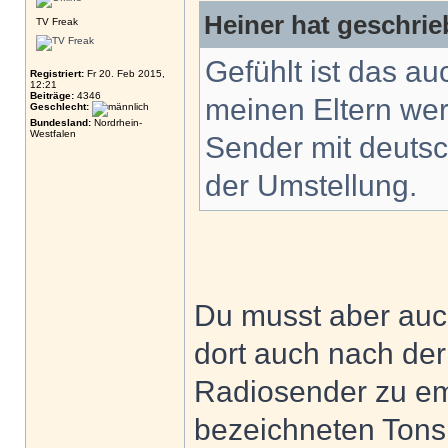
Heiner hat geschrie
TV Freak
Gefühlt ist das a
Registriert:
Fr 20. Feb 2015,
12:21
Beiträge:
4346
meinen Eltern we
Geschlecht:
Bundesland:
Nordrhein-
Westfalen
Sender mit deutsc
der Umstellung.
Du musst aber auc
dort auch nach de
Radiosender zu em
bezeichneten Tons