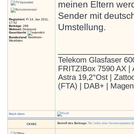
meinen Eltern wer
Sender mit deutsch
Registriert:
Fr 14. Jan 2011,
17:52
Umstellung.
Beiträge:
289
Wohnort:
Dortmund
Geschlecht:
Bundesland:
Nordrhein-
Westfalen
______________
Telekom Glasfaser 60
FRITZ!Box 7590 AX | 
Astra 19,2°Ost | Zatt
(FTA) | DAB+ | Magent
Nach oben
Betreff des Beitrags:
Re: Infos über Senderupdates (D
CKA82