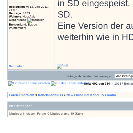
in SD eingespeist.
Registriert:
Mi 12. Jan 2011,
21:07
SD.
Beiträge:
6473
Wohnort:
Netz Aalen
Geschlecht:
Eine Version der 
Bundesland:
Baden-
Württemberg
weiterhin wie in H
Nach oben
Beiträge der letzten Zeit anzeigen:
Seite
692
von
730
[ 10937 Beiträ
Foren-Übersicht
»
Kabelanschluss
»
News rund um Kabel TV / Radio
Wer ist online?
Mitglieder in diesem Forum: 0 Mitglieder und 80 Gäste