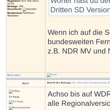
Woher hast du de
Registriert:
Di 5. Feb 2013,
16:54
Beiträge:
480
Dritten SD Versi
Geschlecht:
Bundesland:
Nordrhein-
Westfalen
Wenn ich auf die S
bundesweiten Fer
z.B. NDR MV und 
Nach oben
Betreff des Beitrags:
Re: Infos über Senderupdates (D
Blue7
Achso bis auf WDR 
TV Freak
alle Regionalver