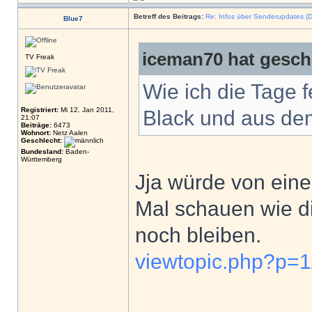
Betreff des Beitrags:
Re: Infos über Senderupdates (D
Blue7
iceman70 hat gesch
TV Freak
Wie ich die Tage 
Registriert:
Mi 12. Jan 2011,
Black und aus d
21:07
Beiträge:
6473
Wohnort:
Netz Aalen
Geschlecht:
Bundesland:
Baden-
Württemberg
Jja würde von ein
Mal schauen wie di
noch bleiben.
viewtopic.php?p=