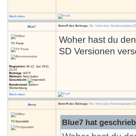
Nach oben
Betreff des Beitrags:
Re: Infos über Senderupdates (D
Blue7
Woher hast du denn
TV Freak
SD Versionen ver
Registriert:
Mi 12. Jan 2011,
21:07
Beiträge:
6473
Wohnort:
Netz Aalen
Geschlecht:
Bundesland:
Baden-
Württemberg
Nach oben
Betreff des Beitrags:
Re: Infos über Senderupdates (D
Berry
Blue7 hat geschrie
TV-Spezialist