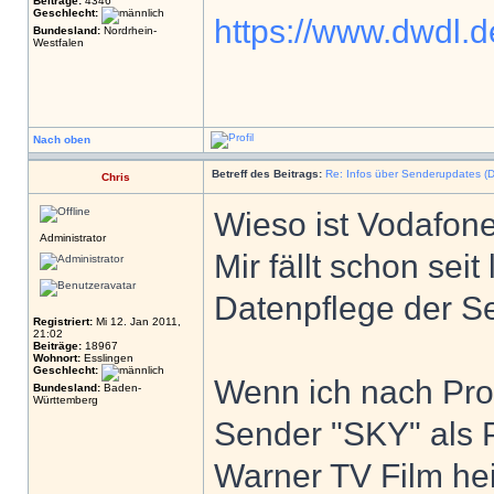
Beiträge:
4346
Geschlecht:
https://www.dwdl.d
Bundesland:
Nordrhein-
Westfalen
Nach oben
Betreff des Beitrags:
Re: Infos über Senderupdates (D
Chris
Wieso ist Vodafone
Administrator
Mir fällt schon sei
Datenpflege der Se
Registriert:
Mi 12. Jan 2011,
21:02
Beiträge:
18967
Wohnort:
Esslingen
Geschlecht:
Wenn ich nach Prov
Bundesland:
Baden-
Württemberg
Sender "SKY" als P
Warner TV Film hei