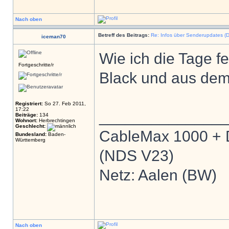
Nach oben
Betreff des Beitrags:
Re: Infos über Senderupdates (D
iceman70
Wie ich die Tage f
Fortgeschritte/r
Black und aus de
Registriert:
So 27. Feb 2011,
17:22
______________
Beiträge:
134
Wohnort:
Herbrechtingen
Geschlecht:
CableMax 1000 + 
Bundesland:
Baden-
Württemberg
(NDS V23)
Netz: Aalen (BW)
Nach oben