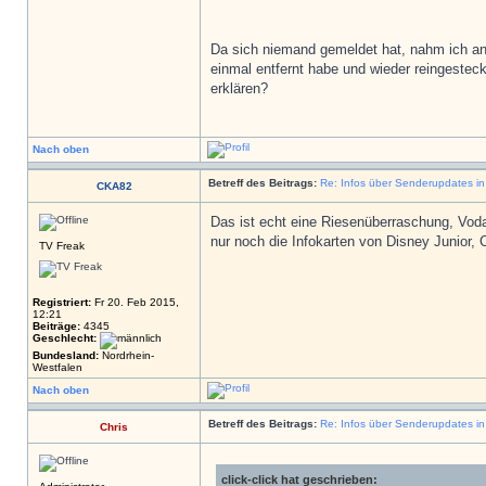
Da sich niemand gemeldet hat, nahm ich an
einmal entfernt habe und wieder reingeste
erklären?
Nach oben
Betreff des Beitrags:
Re: Infos über Senderupdates i
CKA82
Das ist echt eine Riesenüberraschung, Vod
nur noch die Infokarten von Disney Junior
TV Freak
Registriert:
Fr 20. Feb 2015,
12:21
Beiträge:
4345
Geschlecht:
Bundesland:
Nordrhein-
Westfalen
Nach oben
Betreff des Beitrags:
Re: Infos über Senderupdates i
Chris
click-click hat geschrieben: