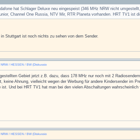
odafone hat Schlager Deluxe neu eingespeist (346 MHz NRW nicht umgestellt,
Junior, Channel One Russia, NTV Mir, RTR Planeta vorhanden. HRT TV1 ist di
ng in Stuttgart ist noch nichts zu sehen von dem Sender.
n NRW / HESSEN / BW (Diskussio
mgestellten Gebiet jetzt z.B. dazu, dass 178 MHz nur noch mit 2 Radiosender
hat, keine Ahnung, vielleicht wegen der Werbung für andere Kindersender im
ist. Und bei HRT TV1 hat man bei den vielen Abschaltungen wahrscheinlich
n NRW / HESSEN / BW (Diskussio