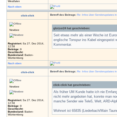
Westfalen
Nach oben
Betreff des Beitrags:
Re: Infos über Senderupdates i
click-click
glotzer24 hat geschrieben:
Newbee
Seit etwas mehr als einer Woche ist Euro
englische Tonspur ins Kabel eingespeist
Registriert:
Sa 27. Dez 2014,
Kommentar.
12:58
Beiträge:
9
Geschlecht:
Bundesland:
Baden-
Württemberg
Nach oben
Betreff des Beitrags:
Re: Infos über Senderupdates i
click-click
click-click hat geschrieben:
Newbee
Als früher UM Kunde hatte ich nie Emfa
nicht mehr angeboten hat, konnte man noch
Registriert:
Sa 27. Dez 2014,
manche Sender wie Tele5, Welt, ARD-Alpha
12:58
Beiträge:
9
Geschlecht:
Wohnort ist 65835 (Liederbach/Main Taun
Bundesland:
Baden-
Württemberg