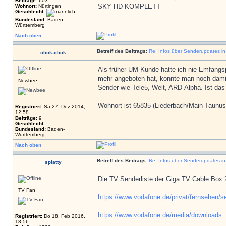
Beiträge:
603
SKY HD KOMPLETT
Wohnort:
Nürtingen
Geschlecht:
Bundesland:
Baden-
Württemberg
Nach oben
Betreff des Beitrags:
Re: Infos über Senderupdates i
click-click
Als früher UM Kunde hatte ich nie Emfang
mehr angeboten hat, konnte man noch damit 
Newbee
Sender wie Tele5, Welt, ARD-Alpha. Ist das 
Wohnort ist 65835 (Liederbach/Main Taunus
Registriert:
Sa 27. Dez 2014,
12:58
Beiträge:
9
Geschlecht:
Bundesland:
Baden-
Württemberg
Nach oben
Betreff des Beitrags:
Re: Infos über Senderupdates i
splatty
Die TV Senderliste der Giga TV Cable Box 2
TV Fan
https://www.vodafone.de/privat/fernsehen/s
https://www.vodafone.de/media/downloads .
Registriert:
Do 18. Feb 2016,
18:56