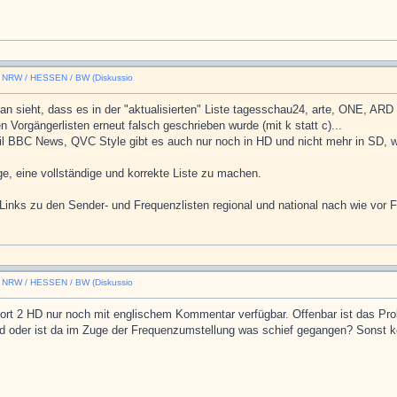
n NRW / HESSEN / BW (Diskussio
an sieht, dass es in der "aktualisierten" Liste tagesschau24, arte, ONE, ARD 
Vorgängerlisten erneut falsch geschrieben wurde (mit k statt c)...
l BBC News, QVC Style gibt es auch nur noch in HD und nicht mehr in SD, wi
e, eine vollständige und korrekte Liste zu machen.
e Links zu den Sender- und Frequenzlisten regional und national nach wie vor F
n NRW / HESSEN / BW (Diskussio
ort 2 HD nur noch mit englischem Kommentar verfügbar. Offenbar ist das Pro
ird oder ist da im Zuge der Frequenzumstellung was schief gegangen? Sonst