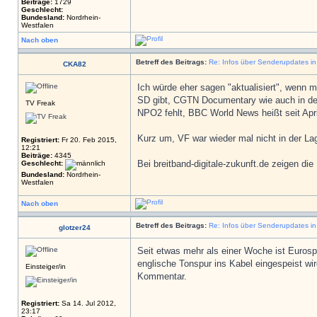
Beiträge:
1729
Geschlecht:
Bundesland:
Nordrhein-
Westfalen
Nach oben
Betreff des Beitrags:
Re: Infos über Senderupdates i
CKA82
Ich würde eher sagen "aktualisiert", wenn m
SD gibt, CGTN Documentary wie auch in den 
TV Freak
NPO2 fehlt, BBC World News heißt seit Apri
Kurz um, VF war wieder mal nicht in der Lag
Registriert:
Fr 20. Feb 2015,
12:21
Beiträge:
4345
Bei breitband-digitale-zukunft.de zeigen di
Geschlecht:
Bundesland:
Nordrhein-
Westfalen
Nach oben
Betreff des Beitrags:
Re: Infos über Senderupdates i
glotzer24
Seit etwas mehr als einer Woche ist Eurosp
englische Tonspur ins Kabel eingespeist w
Einsteiger/in
Kommentar.
Registriert:
Sa 14. Jul 2012,
23:17