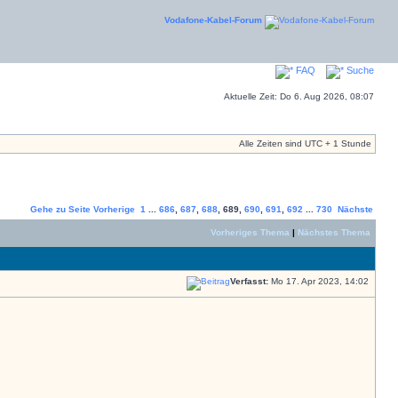
Vodafone-Kabel-Forum
FAQ
Suche
Aktuelle Zeit: Do 6. Aug 2026, 08:07
Alle Zeiten sind UTC + 1 Stunde
Gehe zu Seite
Vorherige
1
...
686
,
687
,
688
,
689
,
690
,
691
,
692
...
730
Nächste
Vorheriges Thema
|
Nächstes Thema
Verfasst:
Mo 17. Apr 2023, 14:02