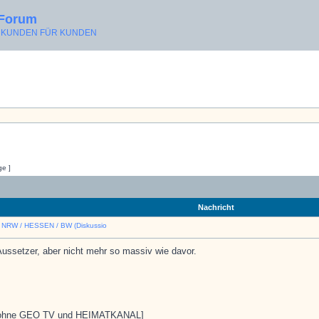
 Forum
ON KUNDEN FÜR KUNDEN
ge ]
Nachricht
n NRW / HESSEN / BW (Diskussio
Aussetzer, aber nicht mehr so massiv wie davor.
hne GEO TV und HEIMATKANAL]