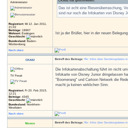
CKA82 hat geschrieben:
Administrator
Das ist echt eine Riesenüberraschung, V
sind nur noch die Infokarten von Disney 
Registriert:
Mi 12. Jan 2011,
21:02
Beiträge:
18967
Ist ja der Brüller, hier in der neuen Belegu
Wohnort:
Esslingen
Geschlecht:
Bundesland:
Baden-
Württemberg
Nach oben
Betreff des Beitrags:
Re: Infos über Senderupdates i
CKA82
Die Infokartenabschaltung führt im nicht u
Infokarte von Disney Junior dringelassen 
TV Freak
"Boomerang" und Cartoon Network die Rede 
macht ja keinen wirklichen Sinn.
Registriert:
Fr 20. Feb 2015,
12:21
Beiträge:
4345
Geschlecht:
Bundesland:
Nordrhein-
Westfalen
Nach oben
Betreff des Beitrags:
Re: Infos über Senderupdates i
Nicoco