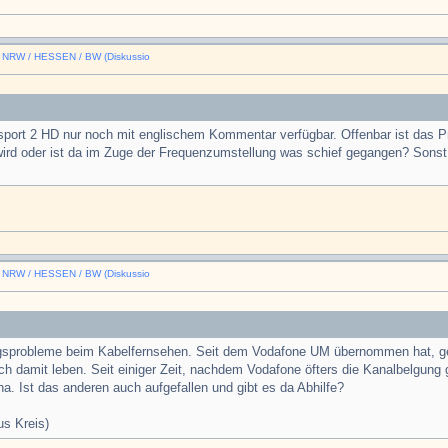
n NRW / HESSEN / BW (Diskussio
sport 2 HD nur noch mit englischem Kommentar verfügbar. Offenbar ist das P
 wird oder ist da im Zuge der Frequenzumstellung was schief gegangen? Son
n NRW / HESSEN / BW (Diskussio
ngsprobleme beim Kabelfernsehen. Seit dem Vodafone UM übernommen hat, ge
 damit leben. Seit einiger Zeit, nachdem Vodafone öfters die Kanalbelgung ge
. Ist das anderen auch aufgefallen und gibt es da Abhilfe?
us Kreis)