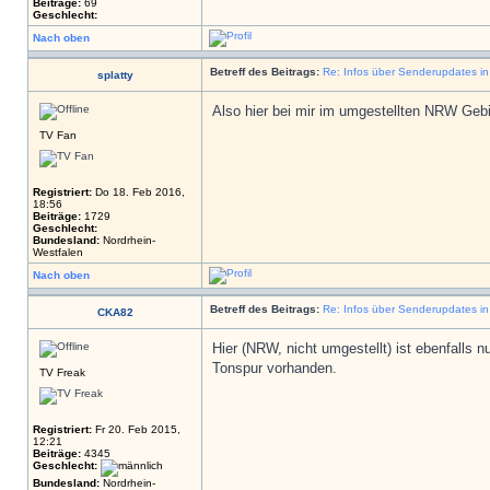
Beiträge:
69
Geschlecht:
Nach oben
Betreff des Beitrags:
Re: Infos über Senderupdates i
splatty
Also hier bei mir im umgestellten NRW Gebie
TV Fan
Registriert:
Do 18. Feb 2016,
18:56
Beiträge:
1729
Geschlecht:
Bundesland:
Nordrhein-
Westfalen
Nach oben
Betreff des Beitrags:
Re: Infos über Senderupdates i
CKA82
Hier (NRW, nicht umgestellt) ist ebenfal
Tonspur vorhanden.
TV Freak
Registriert:
Fr 20. Feb 2015,
12:21
Beiträge:
4345
Geschlecht:
Bundesland:
Nordrhein-