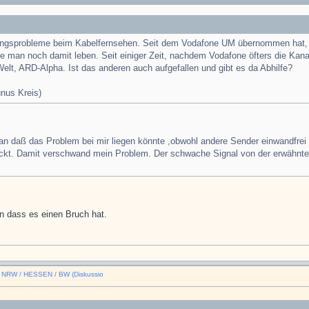
fangsprobleme beim Kabelfernsehen. Seit dem Vodafone UM übernommen hat, 
 man noch damit leben. Seit einiger Zeit, nachdem Vodafone öfters die Kanal
elt, ARD-Alpha. Ist das anderen auch aufgefallen und gibt es da Abhilfe?
nus Kreis)
an daß das Problem bei mir liegen könnte ,obwohl andere Sender einwandfrei
teckt. Damit verschwand mein Problem. Der schwache Signal von der erwähnte
n dass es einen Bruch hat.
n NRW / HESSEN / BW (Diskussio