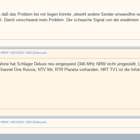
 daß das Problem bei mir liegen könnte ,obwohl andere Sender einwandfrei w
ckt. Damit verschwand mein Problem. Der schwache Signal von der erwähnten 
n NRW / HESSEN / BW (Diskussio
afone hat Schlager Deluxe neu eingespeist (346 MHz NRW nicht umgestellt, L
, Channel One Russia, NTV Mir, RTR Planeta vorhanden. HRT TV1 ist die Info
n NRW / HESSEN / BW (Diskussio