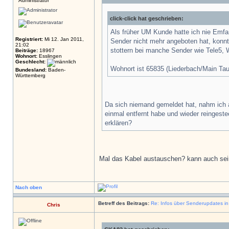
Administrator
click-click hat geschrieben:
Als früher UM Kunde hatte ich nie Em
Registriert:
Mi 12. Jan 2011,
Sender nicht mehr angeboten hat, konnte
21:02
stottern bei manche Sender wie Tele5, W
Beiträge:
18967
Wohnort:
Esslingen
Geschlecht:
Wohnort ist 65835 (Liederbach/Main Tau
Bundesland:
Baden-
Württemberg
Da sich niemand gemeldet hat, nahm ich 
einmal entfernt habe und wieder reinges
erklären?
Mal das Kabel austauschen? kann auch sei
Nach oben
Betreff des Beitrags:
Re: Infos über Senderupdates i
Chris