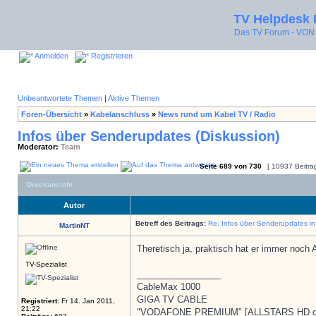
TV Helpdesk
Das TV Forum - V
Anmelden
Registrieren
Unbeantwortete Themen
|
Aktive Themen
Foren-Übersicht
»
Kabelanschluss
»
News rund um Kabel TV / Radio
Infos über Senderupdates (Diskussion)
Moderator:
Team
Seite
689
von
730
[ 10937 Beiträ
Druckansicht
Autor
Betreff des Beitrags:
Re: Infos über Senderupdates i
MartinNT
Theretisch ja, praktisch hat er immer noch 
TV-Spezialist
_________________
CableMax 1000
GIGA TV CABLE
Registriert:
Fr 14. Jan 2011,
21:22
"VODAFONE PREMIUM" [ALLSTARS HD o