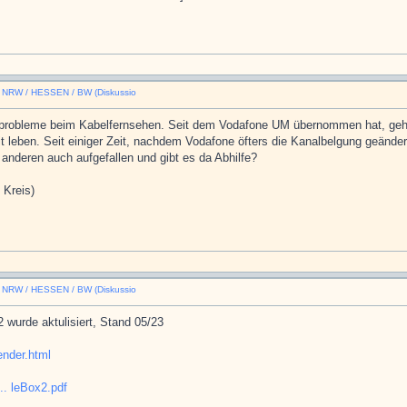
n NRW / HESSEN / BW (Diskussio
sprobleme beim Kabelfernsehen. Seit dem Vodafone UM übernommen hat, geht
leben. Seit einiger Zeit, nachdem Vodafone öfters die Kanalbelgung geändert 
anderen auch aufgefallen und gibt es da Abhilfe?
 Kreis)
n NRW / HESSEN / BW (Diskussio
 wurde aktulisiert, Stand 05/23
ender.html
.. leBox2.pdf