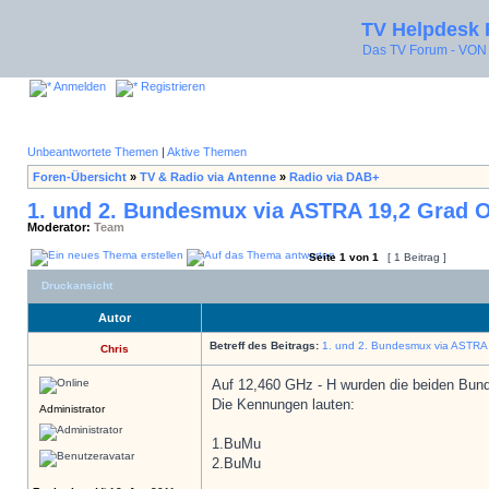
TV Helpdesk
Das TV Forum - V
Anmelden
Registrieren
Unbeantwortete Themen
|
Aktive Themen
Foren-Übersicht
»
TV & Radio via Antenne
»
Radio via DAB+
1. und 2. Bundesmux via ASTRA 19,2 Grad 
Moderator:
Team
Seite
1
von
1
[ 1 Beitrag ]
Druckansicht
Autor
Betreff des Beitrags:
1. und 2. Bundesmux via ASTRA
Chris
Auf 12,460 GHz - H wurden die beiden Bun
Die Kennungen lauten:
Administrator
1.BuMu
2.BuMu