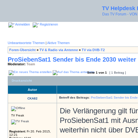
TV Helpdesk
Das TV Forum - V
Anmelden
Registrieren
Unbeantwortete Themen
|
Aktive Themen
Foren-Übersicht
»
TV & Radio via Antenne
»
TV via DVB-T2
ProSiebenSat1 Sender bis Ende 2030 weiter
Moderator:
Team
Seite
1
von
1
[ 1 Beitrag ]
Druckansicht
Autor
Betreff des Beitrags:
ProSiebenSat1 Sender bis Ende
CKA82
Die Verlängerung gilt f
TV Freak
ProSiebenSat1 mit Aus
weiterhin nicht über D
Registriert:
Fr 20. Feb 2015,
12:21