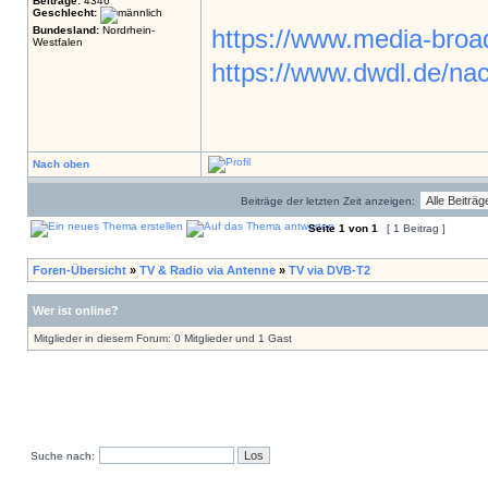
Beiträge:
4346
Geschlecht:
Bundesland:
Nordrhein-
https://www.media-broad
Westfalen
https://www.dwdl.de/nac
Nach oben
Beiträge der letzten Zeit anzeigen:
Seite
1
von
1
[ 1 Beitrag ]
Foren-Übersicht
»
TV & Radio via Antenne
»
TV via DVB-T2
Wer ist online?
Mitglieder in diesem Forum: 0 Mitglieder und 1 Gast
Suche nach: