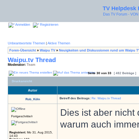
TV Helpdesk
Das TV Forum - V
Anmelden
Registrieren
Unbeantwortete Themen
|
Aktive Themen
Foren-Übersicht
»
Waipu TV
»
Neuigkeiten und Diskussionen rund um Waipu T
Waipu.tv Thread
Moderator:
Team
Seite
30
von
33
[ 482 Beiträge ]
Druckansicht
Autor
Betreff des Beitrags:
Re: Waipu.tv Thread
Rob_Köln
Dies ist aber nicht
Fortgeschritte/r
warum auch immer
Registriert:
Mo 31. Aug 2015,
14:43