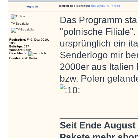
Betreff des Beitrags:
Re: Waipu.tv Thread
twen-fm
Das Programm stam
TV-Spezialist
"polnische Filiale
Registriert:
Fr 6. Dez 2019,
ursprünglich ein i
18:20
Beiträge:
527
Wohnort:
Berlin
Senderlogo mir ber
Geschlecht:
Bundesland:
Berlin
2000er aus Italien 
bzw. Polen gelandet 
______________
Seit Ende August
Pakete mehr abonn