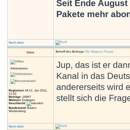
Seit Ende August
Pakete mehr abonn
Nach oben
Betreff des Beitrags:
Re: Waipu.tv Thread
Chris
Jup, das ist er dan
Administrator
Kanal in das Deuts
andererseits wird e
Registriert:
Mi 12. Jan 2011,
21:02
stellt sich die Fra
Beiträge:
18967
Wohnort:
Esslingen
Geschlecht:
Bundesland:
Baden-
Württemberg
Nach oben