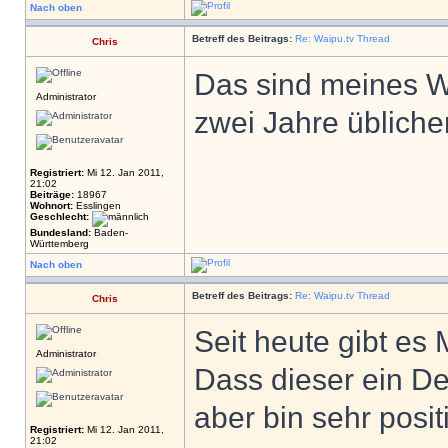
Nach oben
Betreff des Beitrags:
Re: Waipu.tv Thread
Chris
Das sind meines W
Administrator
zwei Jahre übliche
Registriert:
Mi 12. Jan 2011,
21:02
Beiträge:
18967
Wohnort:
Esslingen
Geschlecht:
Bundesland:
Baden-
Württemberg
Nach oben
Betreff des Beitrags:
Re: Waipu.tv Thread
Chris
Seit heute gibt es
Administrator
Dass dieser ein De
aber bin sehr posit
Registriert:
Mi 12. Jan 2011,
21:02