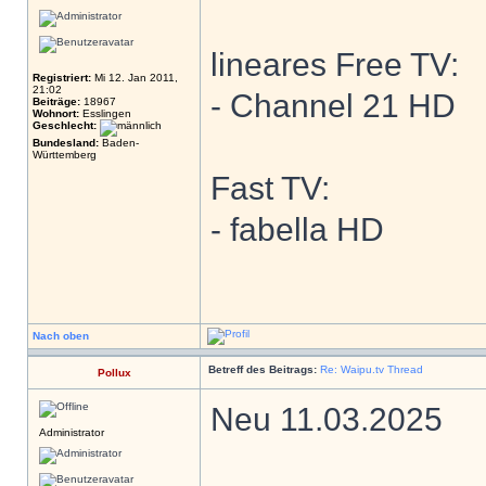
lineares Free TV:
Registriert:
Mi 12. Jan 2011,
21:02
- Channel 21 HD
Beiträge:
18967
Wohnort:
Esslingen
Geschlecht:
Bundesland:
Baden-
Württemberg
Fast TV:
- fabella HD
Nach oben
Betreff des Beitrags:
Re: Waipu.tv Thread
Pollux
Neu 11.03.2025
Administrator