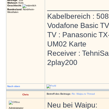
Beiträge:
168
Wohnort:
Köln
______________
Geschlecht:
Bundesland:
Nordrhein-
Westfalen
Kabelbereich : 508
Vodafone Basic T
TV : Panasonic T
UM02 Karte
Receiver : TehniSa
2play200
Nach oben
Betreff des Beitrags:
Re: Waipu.tv Thread
Chris
Neu bei Waipu:
Administrator