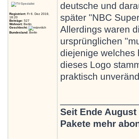
deutsche und dara
Registriert:
Fr 6. Dez 2019,
später "NBC Super
18:20
Beiträge:
527
Wohnort:
Berlin
Allerdings waren d
Geschlecht:
Bundesland:
Berlin
ursprünglichen "mu
diejenige welches 
dieses Logo stammt
praktisch unveränd
______________
Seit Ende August
Pakete mehr abonn