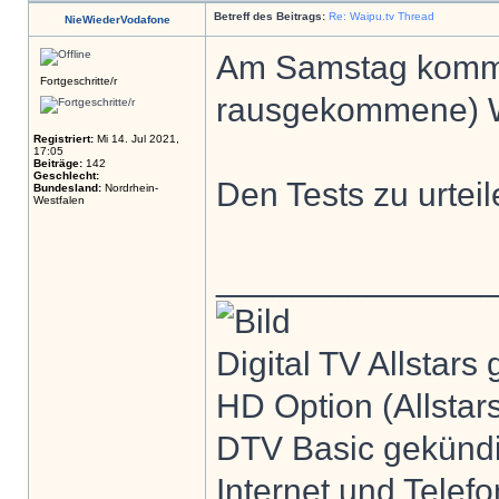
Betreff des Beitrags:
Re: Waipu.tv Thread
NieWiederVodafone
Am Samstag komm
Fortgeschritte/r
rausgekommene) W
Registriert:
Mi 14. Jul 2021,
17:05
Beiträge:
142
Geschlecht:
Den Tests zu urtei
Bundesland:
Nordrhein-
Westfalen
______________
Digital TV Allstar
HD Option (Allstar
DTV Basic gekündi
Internet und Telef