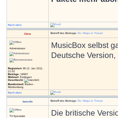
Nach oben
Betreff des Beitrags:
Re: Waipu.tv Thread
Chris
MusicBox selbst ga
Administrator
Deutsche Version,
Registriert:
Mi 12. Jan 2011,
21:02
Beiträge:
18967
Wohnort:
Esslingen
Geschlecht:
Bundesland:
Baden-
Württemberg
Nach oben
Betreff des Beitrags:
Re: Waipu.tv Thread
twen-fm
Die britische Versi
TV-Spezialist