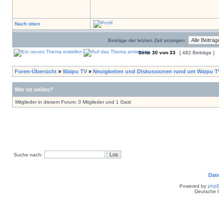
Nach oben
Beiträge der letzten Zeit anzeigen:
Seite
30
von
33
[ 482 Beiträge ]
Foren-Übersicht
»
Waipu TV
»
Neuigkeiten und Diskussionen rund um Waipu T
Wer ist online?
Mitglieder in diesem Forum: 0 Mitglieder und 1 Gast
Suche nach:
Dat
Powered by
php
Deutsche 