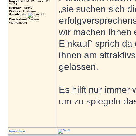
Registriert:
Mi 12. Jan 2011,
21:02
„sie suchen sich d
Beiträge:
18967
Wohnort:
Esslingen
Geschlecht:
erfolgversprechens
Bundesland:
Baden-
Württemberg
wir machen Ihnen e
Einkauf“ sprich da
ihnen am attraktivs
gelassen.
Es hilft nur immer
um zu spiegeln das
Nach oben