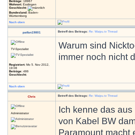
Beiträge:
18967
Wohnort:
Esslingen
Geschlecht:
Bundesland:
Baden-
Württemberg
Nach oben
Betreff des Beitrags:
Re: Waipu.tv Thread
patfan19801
Warum sind Nickto
TV-Spezialist
immer noch nicht 
Registriert:
Mo 5. Nov 2012,
19:08
Beiträge:
486
Geschlecht:
Nach oben
Betreff des Beitrags:
Re: Waipu.tv Thread
Chris
Ich kenne das aus
Administrator
von Kabel BW dam
Paramount macht e