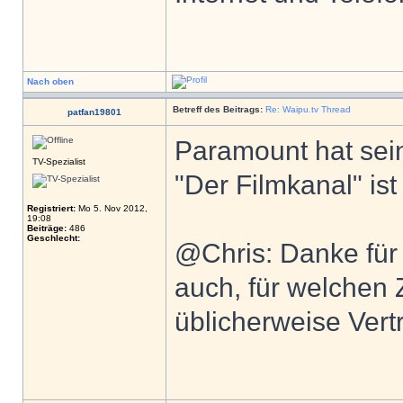
Nach oben
Betreff des Beitrags:
Re: Waipu.tv Thread
patfan19801
Paramount hat sei
TV-Spezialist
"Der Filmkanal" ist
Registriert:
Mo 5. Nov 2012,
19:08
Beiträge:
486
Geschlecht:
@Chris: Danke für 
auch, für welchen
üblicherweise Vert