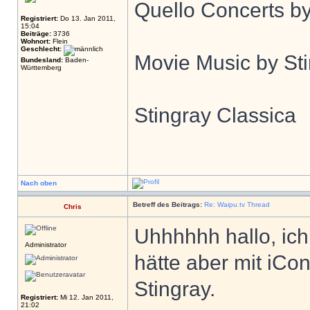
Quello Concerts by
Registriert:
Do 13. Jan 2011,
15:04
Beiträge:
3736
Wohnort:
Flein
Geschlecht:
Movie Music by St
Bundesland:
Baden-
Württemberg
Stingray Classica
Nach oben
Betreff des Beitrags:
Re: Waipu.tv Thread
Chris
Uhhhhhh hallo, ic
Administrator
hätte aber mit iCo
Stingray.
Registriert:
Mi 12. Jan 2011,
21:02