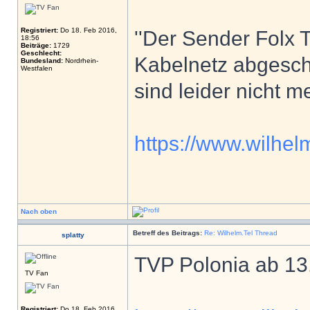
Registriert:
Do 18. Feb 2016,
''Der Sender Folx
18:56
Beiträge:
1729
Geschlecht:
Kabelnetz abgescha
Bundesland:
Nordrhein-
Westfalen
sind leider nicht m
https://www.wilhelm
Nach oben
Betreff des Beitrags:
Re: Wilhelm.Tel Thread
splatty
TVP Polonia ab 13
TV Fan
Registriert:
Do 18. Feb 2016,