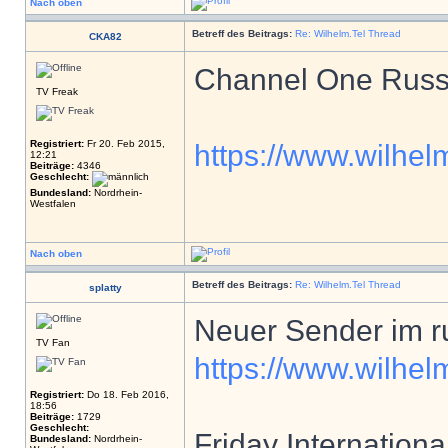
Nach oben
Betreff des Beitrags:
Re: Wilhelm.Tel Thread
CKA82
Channel One Russi
TV Freak
Registriert:
Fr 20. Feb 2015,
https://www.wilhelm
12:21
Beiträge:
4346
Geschlecht:
Bundesland:
Nordrhein-
Westfalen
Nach oben
Betreff des Beitrags:
Re: Wilhelm.Tel Thread
splatty
Neuer Sender im r
TV Fan
https://www.wilhelm
Registriert:
Do 18. Feb 2016,
18:56
Beiträge:
1729
Geschlecht:
Friday Internationa
Bundesland:
Nordrhein-