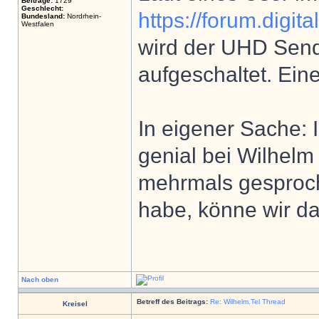
Beiträge:
1729
Geschlecht:
https://forum.digit
Bundesland:
Nordrhein-
Westfalen
wird der UHD Sende
aufgeschaltet. Eine
In eigener Sache: 
genial bei Wilhelm
mehrmals gesproch
habe, könne wir da
Nach oben
Betreff des Beitrags:
Re: Wilhelm.Tel Thread
Kreisel