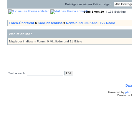
Beiträge der letzten Zeit anzeigen:
Seite
1
von
10
[ 138 Beiträge ]
Foren-Übersicht
»
Kabelanschluss
»
News rund um Kabel TV / Radio
Wer ist online?
Mitglieder in diesem Forum: 0 Mitglieder und 11 Gäste
Suche nach:
Dat
Powered by
php
Deutsche 