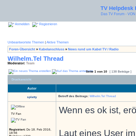
TV Helpdesk
Das TV Forum - V
Anmelden
Registrieren
Unbeantwortete Themen
|
Aktive Themen
Foren-Übersicht
»
Kabelanschluss
»
News rund um Kabel TV / Radio
Wilhelm.Tel Thread
Moderator:
Team
Seite
1
von
10
[ 138 Beiträge ]
Druckansicht
Autor
Betreff des Beitrags:
Wilhelm.Tel Thread
splatty
Wenn es ok ist, er
TV Fan
Registriert:
Do 18. Feb 2016,
Laut eines User i
18:56