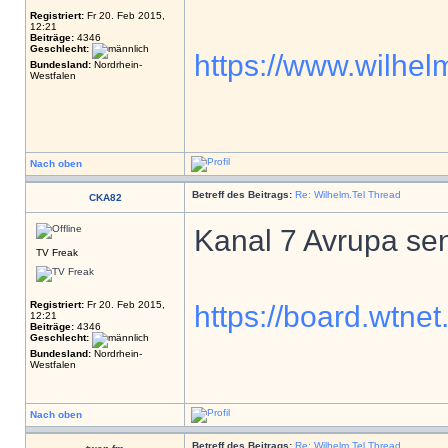
Registriert:
Fr 20. Feb 2015,
12:21
Beiträge:
4346
Geschlecht:
https://www.wilhelm
Bundesland:
Nordrhein-
Westfalen
Nach oben
Betreff des Beitrags:
Re: Wilhelm.Tel Thread
CKA82
Kanal 7 Avrupa send
TV Freak
Registriert:
Fr 20. Feb 2015,
https://board.wtne
12:21
Beiträge:
4346
Geschlecht:
Bundesland:
Nordrhein-
Westfalen
Nach oben
Betreff des Beitrags:
Re: Wilhelm.Tel Thread