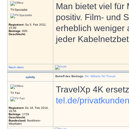
Man bietet viel für
TV-Spezialist
positiv. Film- und
Registriert:
Sa 5. Feb 2011,
erheblich weniger 
15:49
Beiträge:
600
Geschlecht:
jeder Kabelnetzbe
Nach oben
Betreff des Beitrags:
Re: Wilhelm.Tel Thread
splatty
TravelXp 4K erset
TV Fan
tel.de/privatkunden
Registriert:
Do 18. Feb 2016,
18:56
Beiträge:
1729
Geschlecht:
Bundesland:
Nordrhein-
Westfalen