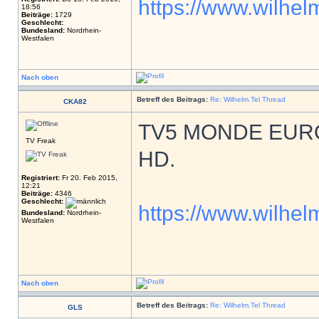
https://www.wilhelm
18:56
Beiträge:
1729
Geschlecht:
Bundesland:
Nordrhein-
Westfalen
Nach oben
Betreff des Beitrags:
Re: Wilhelm.Tel Thread
CKA82
TV5 MONDE EUROPE 
TV Freak
HD.
Registriert:
Fr 20. Feb 2015,
12:21
Beiträge:
4346
Geschlecht:
https://www.wilhelm
Bundesland:
Nordrhein-
Westfalen
Nach oben
Betreff des Beitrags:
Re: Wilhelm.Tel Thread
GLS