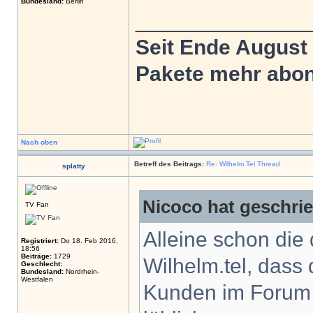
Bundesland:
Berlin
______________
Seit Ende August
Pakete mehr abonn
Nach oben
Betreff des Beitrags:
Re: Wilhelm.Tel Thread
splatty
Nicoco hat geschri
TV Fan
Alleine schon die
Registriert:
Do 18. Feb 2016,
18:56
Beiträge:
1729
Wilhelm.tel, dass
Geschlecht:
Bundesland:
Nordrhein-
Westfalen
Kunden im Forum 