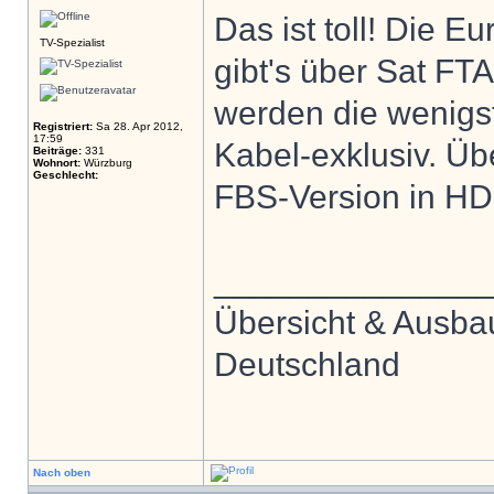
Das ist toll! Die
TV-Spezialist
gibt's über Sat FTA
werden die wenigst
Registriert:
Sa 28. Apr 2012,
17:59
Kabel-exklusiv. Übe
Beiträge:
331
Wohnort:
Würzburg
Geschlecht:
FBS-Version in HD
______________
Übersicht & Ausba
Deutschland
Nach oben