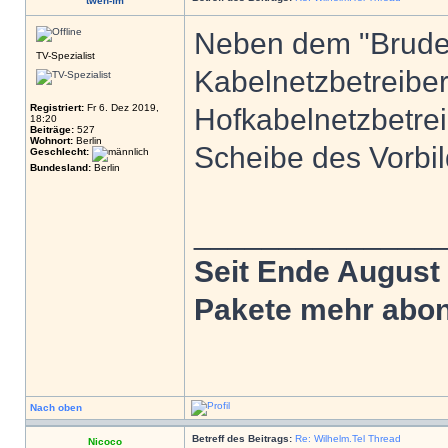
twen-fm
Neben dem "Bruder"
TV-Spezialist
Kabelnetzbetreiber
Registriert:
Fr 6. Dez 2019,
Hofkabelnetzbetre
18:20
Beiträge:
527
Wohnort:
Berlin
Scheibe des Vorbi
Geschlecht:
Bundesland:
Berlin
______________
Seit Ende August
Pakete mehr abonn
Nach oben
Betreff des Beitrags:
Re: Wilhelm.Tel Thread
Nicoco