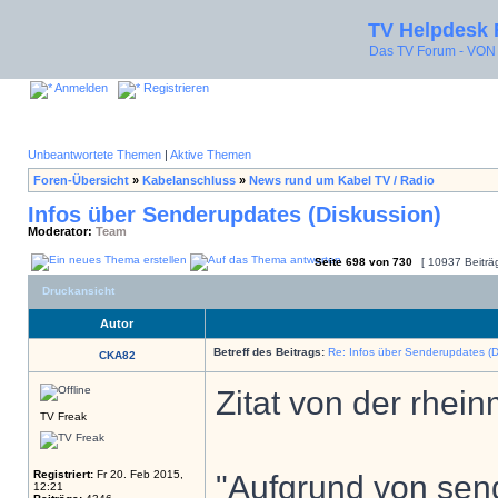
TV Helpdesk
Das TV Forum - V
Anmelden
Registrieren
Unbeantwortete Themen
|
Aktive Themen
Foren-Übersicht
»
Kabelanschluss
»
News rund um Kabel TV / Radio
Infos über Senderupdates (Diskussion)
Moderator:
Team
Seite
698
von
730
[ 10937 Beiträ
Druckansicht
Autor
Betreff des Beitrags:
Re: Infos über Senderupdates (D
CKA82
Zitat von der rhei
TV Freak
Registriert:
Fr 20. Feb 2015,
"Aufgrund von sen
12:21