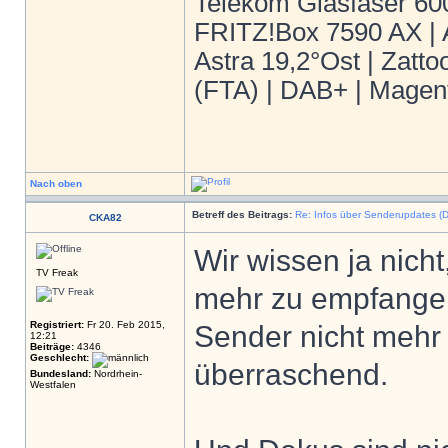
Telekom Glasfaser 60
FRITZ!Box 7590 AX | 
Astra 19,2°Ost | Zatt
(FTA) | DAB+ | Magent
Nach oben
Betreff des Beitrags:
Re: Infos über Senderupdates (D
CKA82
Wir wissen ja ni
TV Freak
mehr zu empfangen 
Registriert:
Fr 20. Feb 2015,
Sender nicht mehr 
12:21
Beiträge:
4346
Geschlecht:
überraschend.
Bundesland:
Nordrhein-
Westfalen