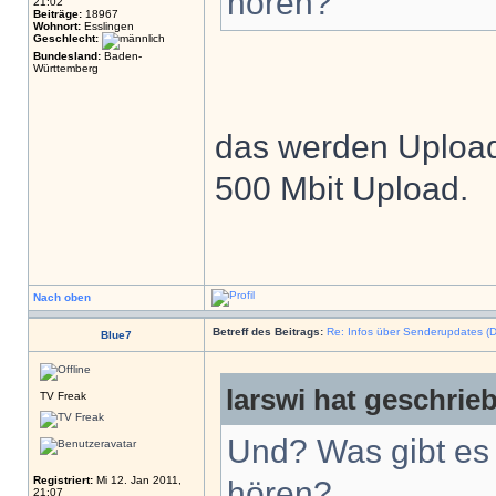
hören?
21:02
Beiträge:
18967
Wohnort:
Esslingen
Geschlecht:
Bundesland:
Baden-
Württemberg
das werden Upload
500 Mbit Upload.
Nach oben
Betreff des Beitrags:
Re: Infos über Senderupdates (D
Blue7
larswi hat geschrie
TV Freak
Und? Was gibt es 
Registriert:
Mi 12. Jan 2011,
hören?
21:07