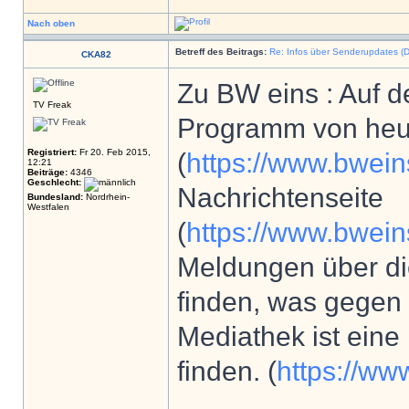
Nach oben
Betreff des Beitrags:
Re: Infos über Senderupdates (D
CKA82
Zu BW eins : Auf d
TV Freak
Programm von heut
Registriert:
Fr 20. Feb 2015,
(
https://www.bwei
12:21
Beiträge:
4346
Geschlecht:
Nachrichtenseite
Bundesland:
Nordrhein-
Westfalen
(
https://www.bwein
Meldungen über di
finden, was gegen e
Mediathek ist ein
finden. (
https://ww