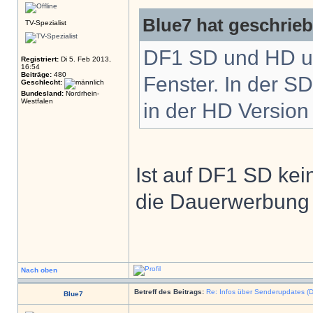
Blue7 hat geschrie
TV-Spezialist
DF1 SD und HD un
Registriert:
Di 5. Feb 2013,
16:54
Beiträge:
480
Fenster. In der S
Geschlecht:
Bundesland:
Nordrhein-
Westfalen
in der HD Versio
Ist auf DF1 SD ke
die Dauerwerbung 
Nach oben
Betreff des Beitrags:
Re: Infos über Senderupdates (D
Blue7