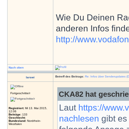
Wie Du Deinen Rad
anderen Infos find
http://www.vodafon
Nach oben
Betreff des Beitrags:
Re: Infos über Senderupdates (D
larswi
CKA82 hat geschrie
Fortgeschritte/r
Laut
https://www.vo
Registriert:
Mi 13. Mai 2015,
12:06
Beiträge:
133
nachlesen
gibt es
Geschlecht:
Bundesland:
Nordrhein-
Westfalen