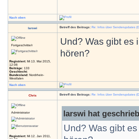
Nach oben
Betreff des Beitrags:
Re: Infos über Senderupdates (D
larswi
Und? Was gibt es i
Fortgeschritte/r
hören?
Registriert:
Mi 13. Mai 2015,
12:06
Beiträge:
133
Geschlecht:
Bundesland:
Nordrhein-
Westfalen
Nach oben
Betreff des Beitrags:
Re: Infos über Senderupdates (D
Chris
larswi hat geschrie
Administrator
Und? Was gibt es 
Registriert:
Mi 12. Jan 2011,