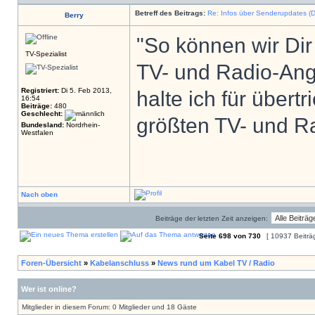
Betreff des Beitrags:
Re: Infos über Senderupdates (D
Berry
"So können wir Dir
TV-Spezialist
TV- und Radio-Ang
Registriert:
Di 5. Feb 2013,
halte ich für übert
16:54
Beiträge:
480
Geschlecht:
größten TV- und R
Bundesland:
Nordrhein-
Westfalen
Nach oben
Beiträge der letzten Zeit anzeigen:
Seite
698
von
730
[ 10937 Beiträ
Foren-Übersicht
»
Kabelanschluss
»
News rund um Kabel TV / Radio
Wer ist online?
Mitglieder in diesem Forum: 0 Mitglieder und 18 Gäste