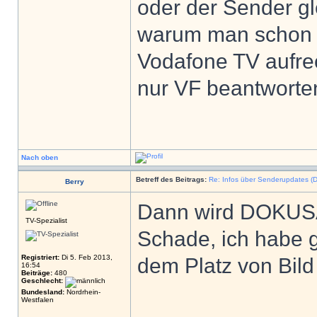
oder der Sender gl
warum man schon se
Vodafone TV aufrech
nur VF beantworte
Nach oben
Betreff des Beitrags:
Re: Infos über Senderupdates (D
Berry
Dann wird DOKUSAT
TV-Spezialist
Schade, ich habe 
Registriert:
Di 5. Feb 2013,
dem Platz von Bild
16:54
Beiträge:
480
Geschlecht:
Bundesland:
Nordrhein-
Westfalen