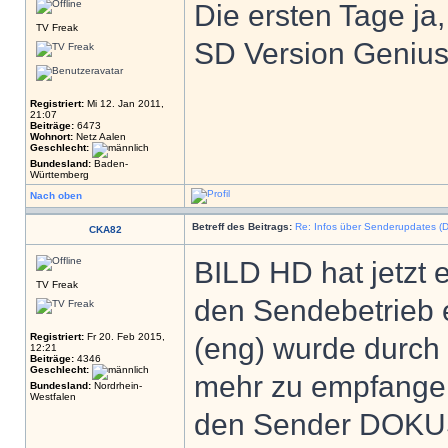
Die ersten Tage ja,
TV Freak
SD Version Genius
Registriert:
Mi 12. Jan 2011,
21:07
Beiträge:
6473
Wohnort:
Netz Aalen
Geschlecht:
Bundesland:
Baden-
Württemberg
Nach oben
Betreff des Beitrags:
Re: Infos über Senderupdates (D
CKA82
BILD HD hat jetzt 
TV Freak
den Sendebetrieb
Registriert:
Fr 20. Feb 2015,
(eng) wurde durch e
12:21
Beiträge:
4346
Geschlecht:
mehr zu empfangen
Bundesland:
Nordrhein-
Westfalen
den Sender DOKUSA