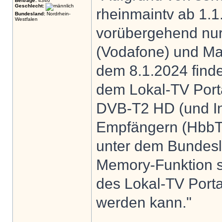
Beiträge:
4346
Geschlecht:
rheinmaintv ab 1.1
Bundesland:
Nordrhein-
Westfalen
vorübergehend nur
(Vodafone) und Ma
dem 8.1.2024 find
dem Lokal-TV Portal
DVB-T2 HD (und Int
Empfängern (HbbTV
unter dem Bundesl
Memory-Funktion st
des Lokal-TV Portal
werden kann."