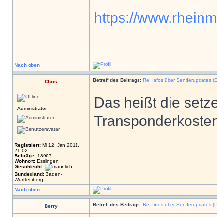
https://www.rheinm
Nach oben
Betreff des Beitrags:
Re: Infos über Senderupdates (D
Chris
Das heißt die set
Administrator
Transponderkosten
Registriert:
Mi 12. Jan 2011,
21:02
Beiträge:
18967
Wohnort:
Esslingen
Geschlecht:
Bundesland:
Baden-
Württemberg
Nach oben
Betreff des Beitrags:
Re: Infos über Senderupdates (D
Berry