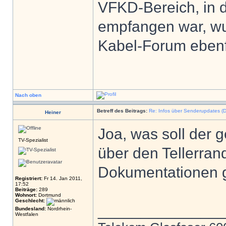
VFKD-Bereich, in
empfangen war, wu
Kabel-Forum ebenfa
Nach oben
Betreff des Beitrags:
Re: Infos über Senderupdates (D
Heiner
Joa, was soll der
TV-Spezialist
über den Tellerran
Dokumentationen ge
Registriert:
Fr 14. Jan 2011,
17:52
Beiträge:
289
Wohnort:
Dortmund
Geschlecht:
______________
Bundesland:
Nordrhein-
Westfalen