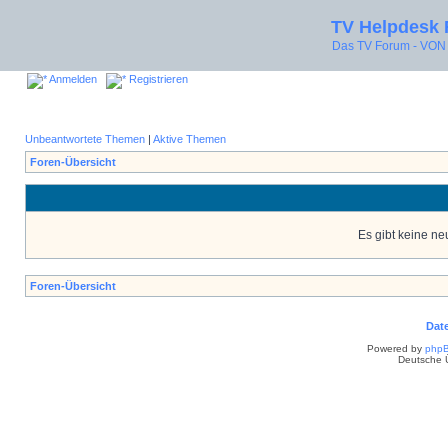
TV Helpdesk
Das TV Forum - V
Anmelden
Registrieren
Unbeantwortete Themen
|
Aktive Themen
Foren-Übersicht
Es gibt keine n
Foren-Übersicht
Dat
Powered by
php
Deutsche 