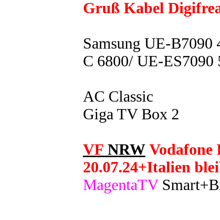
Gruß Kabel Digifre
Samsung UE-B7090 4
C 6800/ UE-ES7090 
AC Classic
Giga TV Box 2
VF
NRW
Vodafone 
20.07.24+Italien ble
MagentaTV
Smart+B