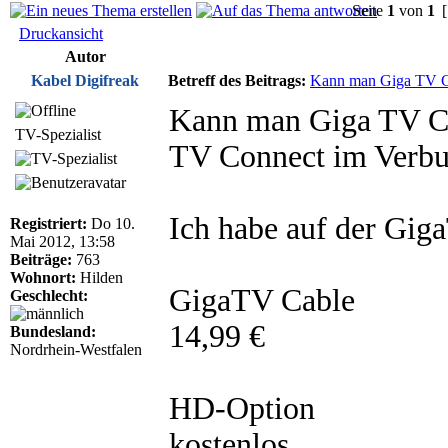
Seite
1
von
1
[
Druckansicht
Autor
Kabel Digifreak
Betreff des Beitrags:
Kann man Giga TV Ca
Kann man Giga TV Cab
TV-Spezialist
TV Connect im Verb
Ich habe auf der Gig
Registriert:
Do 10.
Mai 2012, 13:58
Beiträge:
763
Wohnort:
Hilden
GigaTV Cable
Geschlecht:
14,99 €
Bundesland:
Nordrhein-Westfalen
HD-Option
kostenlos