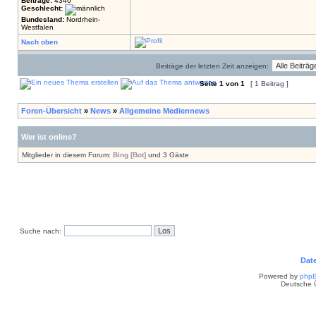
Beiträge:
4346
Geschlecht:
Bundesland:
Nordrhein-
Westfalen
Nach oben
Beiträge der letzten Zeit anzeigen:
Seite
1
von
1
[ 1 Beitrag ]
Foren-Übersicht
»
News
»
Allgemeine Mediennews
Wer ist online?
Mitglieder in diesem Forum:
Bing [Bot]
und 3 Gäste
Suche nach:
Dat
Powered by
php
Deutsche 