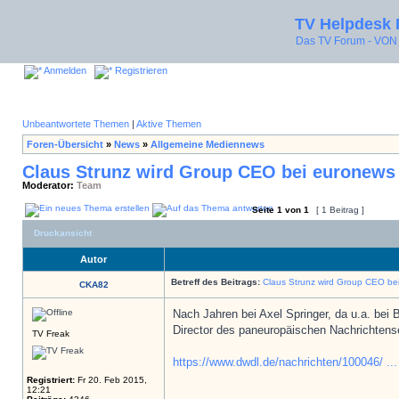
TV Helpdesk
Das TV Forum - V
Anmelden
Registrieren
Unbeantwortete Themen
|
Aktive Themen
Foren-Übersicht
»
News
»
Allgemeine Mediennews
Claus Strunz wird Group CEO bei euronews
Moderator:
Team
Seite
1
von
1
[ 1 Beitrag ]
Druckansicht
Autor
Betreff des Beitrags:
Claus Strunz wird Group CEO be
CKA82
Nach Jahren bei Axel Springer, da u.a. bei 
Director des paneuropäischen Nachrichtens
TV Freak
https://www.dwdl.de/nachrichten/100046/ ..
Registriert:
Fr 20. Feb 2015,
12:21