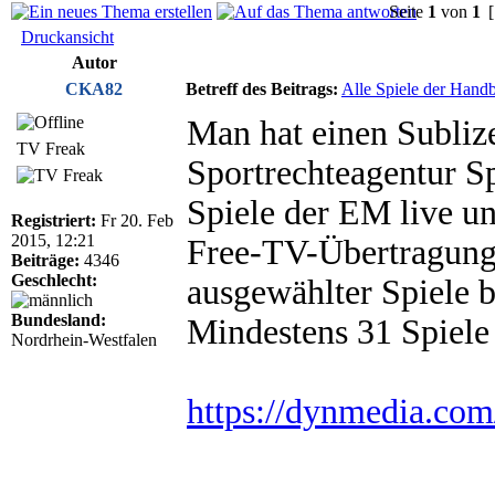
Seite
1
von
1
[
Druckansicht
Autor
CKA82
Betreff des Beitrags:
Alle Spiele der Hand
Man hat einen Subli
TV Freak
Sportrechteagentur Sp
Spiele der EM live u
Registriert:
Fr 20. Feb
2015, 12:21
Free-TV-Übertragung 
Beiträge:
4346
Geschlecht:
ausgewählter Spiele 
Bundesland:
Mindestens 31 Spiele
Nordrhein-Westfalen
https://dynmedia.com