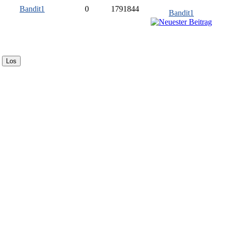
Bandit1
0
1791844
Bandit1