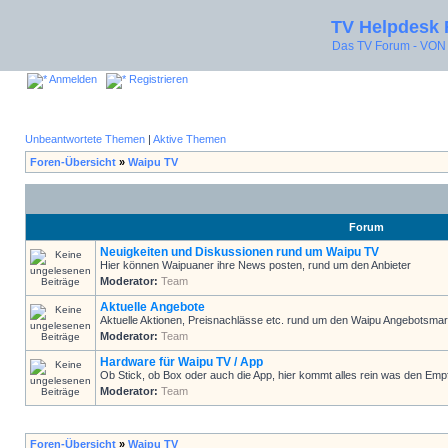
TV Helpdesk
Das TV Forum - V
Anmelden
Registrieren
Unbeantwortete Themen
|
Aktive Themen
Foren-Übersicht
»
Waipu TV
Forum
Neuigkeiten und Diskussionen rund um Waipu TV
Hier können Waipuaner ihre News posten, rund um den Anbieter
Moderator:
Team
Aktuelle Angebote
Aktuelle Aktionen, Preisnachlässe etc. rund um den Waipu Angebotsmar
Moderator:
Team
Hardware für Waipu TV / App
Ob Stick, ob Box oder auch die App, hier kommt alles rein was den Em
Moderator:
Team
Foren-Übersicht
»
Waipu TV