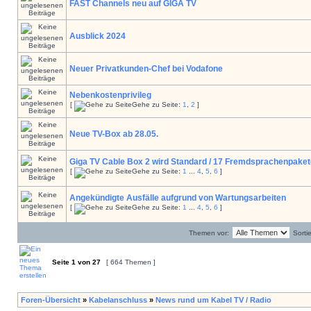
FAST Channels neu auf GIGA TV
Ausblick 2024
Neuer Privatkunden-Chef bei Vodafone
Nebenkostenprivileg
[
Gehe zu Seite:
1
,
2
]
Neue TV-Box ab 28.05.
Giga TV Cable Box 2 wird Standard / 17 Fremdsprachenpaket
[
Gehe zu Seite:
1
...
4
,
5
,
6
]
Angekündigte Ausfälle aufgrund von Wartungsarbeiten
[
Gehe zu Seite:
1
...
4
,
5
,
6
]
Themen vor:
Sorti
Seite
1
von
27
[ 664 Themen ]
Foren-Übersicht
»
Kabelanschluss
»
News rund um Kabel TV / Radio