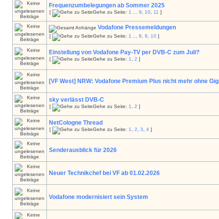
Frequenzumbelegungen ab Sommer 2025
[
Gehe zu Seite:
1
...
9
,
10
,
11
]
Vodafone Pressemeldungen
[
Gehe zu Seite:
1
...
8
,
9
,
10
]
Einstellung von Vodafone Pay-TV per DVB-C zum Juli?
[
Gehe zu Seite:
1
,
2
]
[VF West] NRW: Vodafone Premium Plus nicht mehr ohne Gig
sky verlässt DVB-C
[
Gehe zu Seite:
1
,
2
]
NetCologne Thread
[
Gehe zu Seite:
1
,
2
,
3
,
4
]
Senderausblick für 2026
Neuer Technikchef bei VF ab 01.02.2026
Vodafone modernisiert sein System