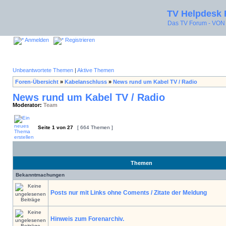
TV Helpdesk
Das TV Forum - V
Anmelden
Registrieren
Unbeantwortete Themen
|
Aktive Themen
Foren-Übersicht
»
Kabelanschluss
»
News rund um Kabel TV / Radio
News rund um Kabel TV / Radio
Moderator:
Team
Seite
1
von
27
[ 664 Themen ]
Themen
Bekanntmachungen
Posts nur mit Links ohne Coments / Zitate der Meldung
Hinweis zum Forenarchiv.