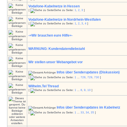
Vodafone-Kabelnetze in Hessen
[
Gehe zu Seite:
1
,
2
,
3
]
Vodafone-Kabelnetze in Nordrhein-Westfalen
[
Gehe zu Seite:
1
,
2
,
3
,
4
]
-=Wir brauchen eure Hilfe=-
WARNUNG: Kundendatendiebstahl
Wir stellen unser Webangebot vor
Infos über Senderupdates (Diskussion)
[
Gehe zu Seite:
1
...
728
,
729
,
730
]
Wilhelm.Tel Thread
[
Gehe zu Seite:
1
...
8
,
9
,
10
]
Infos über Senderupdates im Kabelnetz
[
Gehe zu Seite:
1
...
33
,
34
,
35
]