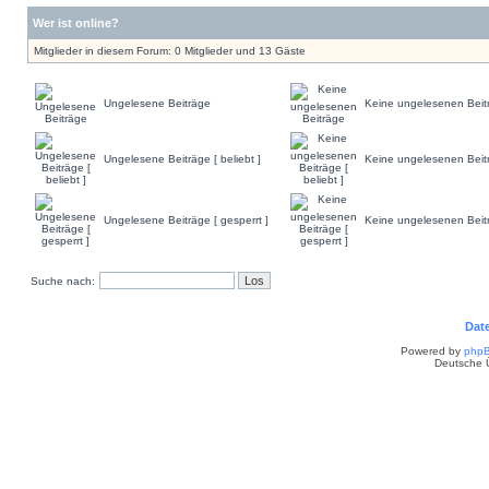
Wer ist online?
Mitglieder in diesem Forum: 0 Mitglieder und 13 Gäste
Ungelesene Beiträge
Keine ungelesenen Beit
Ungelesene Beiträge [ beliebt ]
Keine ungelesenen Beiträ
Ungelesene Beiträge [ gesperrt ]
Keine ungelesenen Beitr
Suche nach:
Dat
Powered by
php
Deutsche 