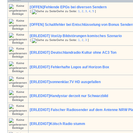
[OFFEN]Fehlende EPGs bei diversen Sendern
[
Gehe zu Seite:
1
,
2
,
3
,
4
,
5
]
[OFFEN] Schaltfehler bei Entschlüsselung von Bonus Sender
[ERLEDIGT] VoxUp Bildstörungen komisches Szenario
[
Gehe zu Seite:
1
,
2
,
3
]
[ERLEDIGT] Deutschlandradio Kultur ohne AC3 Ton
[ERLEDIGT] Fehlerhafte Logos auf Horizon Box
[ERLEDIGT]sonnenklar.TV HD ausgefallen
[ERLEDIGT]Handystar derzeit nur Schwarzbild
[ERLEDIGT] Falscher Radiosender auf dem Antenne NRW Pla
[ERLEDIGT]Kölsch Radio stumm