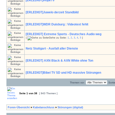
[ERLEDIGT]HopeTV
[ERLEDIGT]Juwelo derzeit Standbild
[ERLEDIGT]WDR Duisburg : Videotext fehlt
[ERLEDIGT] Extreme Sports - Deutsches Audio weg
[
Gehe zu Seite:
1
,
2
,
3
,
4
,
5
]
Netz Stuttgart - Ausfall aller Dienste
[ERLEDIGT] AXN Black & AXN White ohne Ton
[ERLEDIGT]Bibel TV SD und HD massive Störungen
Themen vor:
Sorti
Seite
1
von
38
[ 943 Themen ]
Foren-Übersicht
»
Kabelanschluss
»
Störungen (digital)