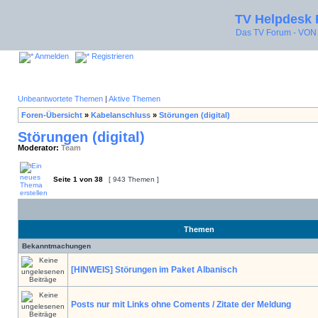
TV Helpdesk
Das TV Forum - V
Anmelden
Registrieren
Unbeantwortete Themen
|
Aktive Themen
Foren-Übersicht
»
Kabelanschluss
»
Störungen (digital)
Störungen (digital)
Moderator:
Team
Seite
1
von
38
[ 943 Themen ]
Themen
Bekanntmachungen
[HINWEIS] Störungen im Paket Albanisch
Posts nur mit Links ohne Coments / Zitate der Meldung