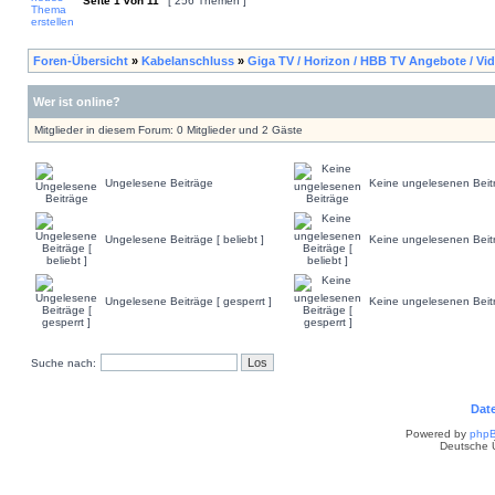
Seite
1
von
11
[ 256 Themen ]
Foren-Übersicht
»
Kabelanschluss
»
Giga TV / Horizon / HBB TV Angebote / Vi
Wer ist online?
Mitglieder in diesem Forum: 0 Mitglieder und 2 Gäste
Ungelesene Beiträge
Keine ungelesenen Beit
Ungelesene Beiträge [ beliebt ]
Keine ungelesenen Beiträ
Ungelesene Beiträge [ gesperrt ]
Keine ungelesenen Beitr
Suche nach:
Dat
Powered by
php
Deutsche 