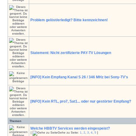
Problem gelöst/erledigt? Bitte kennzeichnen!
Statement: Nicht zertifizierte PAY-TV Lösungen
[INFO] Kein Empfang Kanal S 26 / 346 MHz bei Sony-TV's
[INFO] Kein RTL, pro7, Sat1... oder nur gestörter Empfang?
Themen
Welche HBBTV Services werden eingespeist?
[
Gehe zu Seite:
1
,
2
,
3
,
4
,
5
]