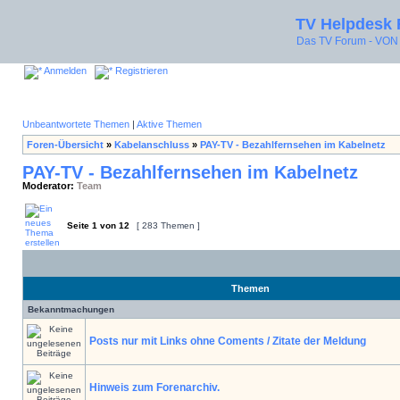
TV Helpdesk
Das TV Forum - V
Anmelden
Registrieren
Unbeantwortete Themen
|
Aktive Themen
Foren-Übersicht
»
Kabelanschluss
»
PAY-TV - Bezahlfernsehen im Kabelnetz
PAY-TV - Bezahlfernsehen im Kabelnetz
Moderator:
Team
Seite
1
von
12
[ 283 Themen ]
Themen
Bekanntmachungen
Posts nur mit Links ohne Coments / Zitate der Meldung
Hinweis zum Forenarchiv.