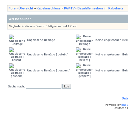
Foren-Übersicht
»
Kabelanschluss
»
PAY-TV - Bezahlfernsehen im Kabelnetz
Wer ist online?
Mitglieder in diesem Forum: 0 Mitglieder und 1 Gast
Ungelesene Beiträge
Keine ungelesenen Beit
Ungelesene Beiträge [ beliebt ]
Keine ungelesenen Beiträ
Ungelesene Beiträge [ gesperrt ]
Keine ungelesenen Beitr
Suche nach:
Dat
Powered by
php
Deutsche 