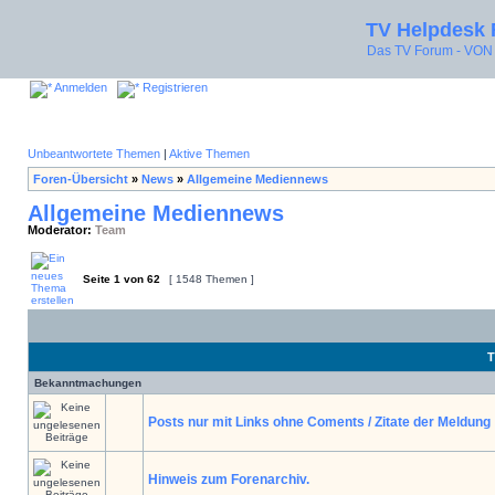
TV Helpdesk
Das TV Forum - V
Anmelden
Registrieren
Unbeantwortete Themen
|
Aktive Themen
Foren-Übersicht
»
News
»
Allgemeine Mediennews
Allgemeine Mediennews
Moderator:
Team
Seite
1
von
62
[ 1548 Themen ]
T
Bekanntmachungen
Posts nur mit Links ohne Coments / Zitate der Meldung
Hinweis zum Forenarchiv.