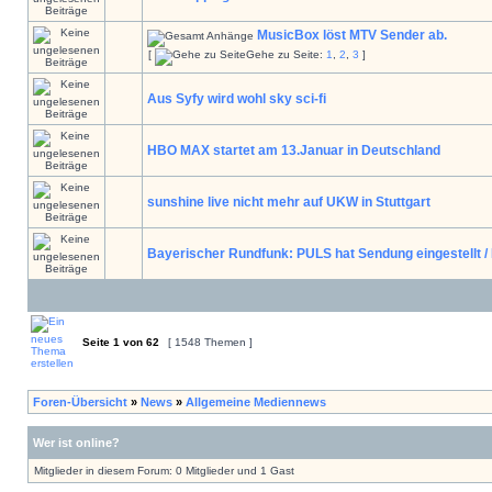
MusicBox löst MTV Sender ab.
[
Gehe zu Seite:
1
,
2
,
3
]
Aus Syfy wird wohl sky sci-fi
HBO MAX startet am 13.Januar in Deutschland
sunshine live nicht mehr auf UKW in Stuttgart
Bayerischer Rundfunk: PULS hat Sendung eingestellt /
Seite
1
von
62
[ 1548 Themen ]
Foren-Übersicht
»
News
»
Allgemeine Mediennews
Wer ist online?
Mitglieder in diesem Forum: 0 Mitglieder und 1 Gast