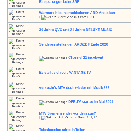
Einsparungen beim SRF
Warnstreik bei verschiedenen ARD Anstalten
[
Gehe zu Seite:
1
,
2
]
30 Jahre QVC und 21 Jahre DELUXE MUSIC
Sendereinstellungen ARD/ZDF Ende 2026
Channel 21 insolvent
Es stellt sich vor: VANTAGE TV
versucht's MTV doch wieder mit Musik???
DFB.TV startet im Mai 2026
MTV Spartensender vor dem aus?
[
Gehe zu Seite:
1
,
2
,
3
]
Teleshopping stirbt in Teilen