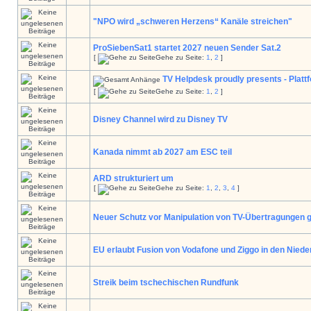
"NPO wird „schweren Herzens“ Kanäle streichen"
ProSiebenSat1 startet 2027 neuen Sender Sat.2
[
Gehe zu Seite:
1
,
2
]
TV Helpdesk proudly presents - Platt
[
Gehe zu Seite:
1
,
2
]
Disney Channel wird zu Disney TV
Kanada nimmt ab 2027 am ESC teil
ARD strukturiert um
[
Gehe zu Seite:
1
,
2
,
3
,
4
]
Neuer Schutz vor Manipulation von TV-Übertragungen g
EU erlaubt Fusion von Vodafone und Ziggo in den Niede
Streik beim tschechischen Rundfunk