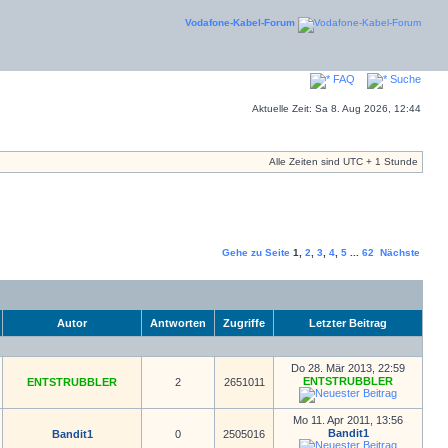
Vodafone-Kabel-Forum
FAQ
Suche
Aktuelle Zeit: Sa 8. Aug 2026, 12:44
Alle Zeiten sind UTC + 1 Stunde
Gehe zu Seite
1
,
2
,
3
,
4
,
5
...
62
Nächste
Autor
Antworten
Zugriffe
Letzter Beitrag
Do 28. Mär 2013, 22:59
ENTSTRUBBLER
ENTSTRUBBLER
2
2651011
Mo 11. Apr 2011, 13:56
Bandit1
Bandit1
0
2505016