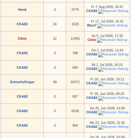
Fr 7. Aug 2026, 15:47
Henk
2
3776
CKA82
Fr 17. Jul 2026, 15:41
CKA82
16
1525
Blue7
So 5. Jul 2026, 17:32
Chris
22
12492
Chris
Do 2. Jul 2026, 12:43
CKA82
0
788
CKA82
Mi 1. Jul 2026, 16:15
CKA82
0
690
CKA82
Fr 26. Jun 2026, 19:12
Echterfuffziger
58
59371
CKA82
Fr 26. Jun 2026, 09:24
CKA82
0
907
CKA82
Do 25. Jun 2026, 14:09
CKA82
5
6238
CKA82
Mo 22. Jun 2026, 21:32
CKA82
0
960
CKA82
Do 18. Jun 2026, 03:54