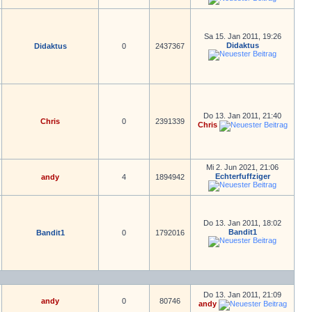
Sa 15. Jan 2011, 19:26
Didaktus
Didaktus
0
2437367
Do 13. Jan 2011, 21:40
Chris
0
2391339
Chris
Mi 2. Jun 2021, 21:06
Echterfuffziger
andy
4
1894942
Do 13. Jan 2011, 18:02
Bandit1
Bandit1
0
1792016
Do 13. Jan 2011, 21:09
andy
0
80746
andy