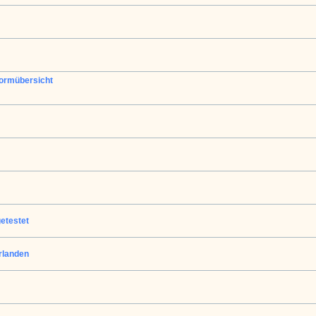
formübersicht
etestet
rlanden