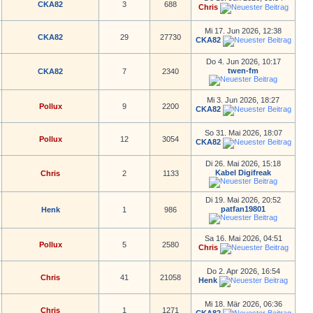
CKA82
3
688
Chris
Mi 17. Jun 2026, 12:38
CKA82
29
27730
CKA82
Do 4. Jun 2026, 10:17
twen-fm
CKA82
7
2340
Mi 3. Jun 2026, 18:27
Pollux
9
2200
CKA82
So 31. Mai 2026, 18:07
Pollux
12
3054
CKA82
Di 26. Mai 2026, 15:18
Kabel Digifreak
Chris
2
1133
Di 19. Mai 2026, 20:52
patfan19801
Henk
1
986
Sa 16. Mai 2026, 04:51
Pollux
5
2580
Chris
Do 2. Apr 2026, 16:54
Chris
41
21058
Henk
Mi 18. Mär 2026, 06:36
Chris
1
1271