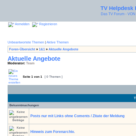
TV Helpdesk
Das TV Forum - V
Anmelden
Registrieren
Unbeantwortete Themen
|
Aktive Themen
Foren-Übersicht
»
1&1
»
Aktuelle Angebote
Aktuelle Angebote
Moderator:
Team
Seite
1
von
1
[ 0 Themen ]
T
Bekanntmachungen
Posts nur mit Links ohne Coments / Zitate der Meldung
Hinweis zum Forenarchiv.