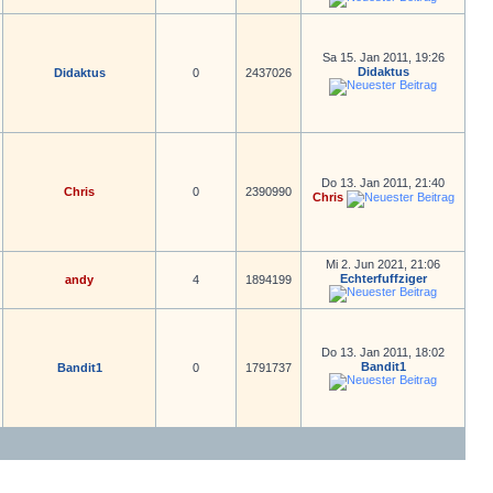
Sa 15. Jan 2011, 19:26
Didaktus
Didaktus
0
2437026
Do 13. Jan 2011, 21:40
Chris
0
2390990
Chris
Mi 2. Jun 2021, 21:06
Echterfuffziger
andy
4
1894199
Do 13. Jan 2011, 18:02
Bandit1
Bandit1
0
1791737