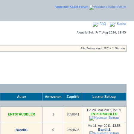
Vodafone-Kabel-Forum
FAQ
Suche
Aktuelle Zeit: Fr 7. Aug 2026, 13:45
Alle Zeiten sind UTC + 1 Stunde
Autor
Antworten
Zugriffe
Letzter Beitrag
Do 28. Mär 2013, 22:59
ENTSTRUBBLER
ENTSTRUBBLER
2
2650641
Mo 11. Apr 2011, 13:56
Bandit1
Bandit1
0
2504693