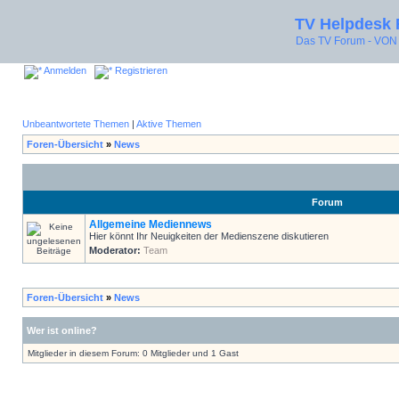
TV Helpdesk
Das TV Forum - V
Anmelden
Registrieren
Unbeantwortete Themen
|
Aktive Themen
Foren-Übersicht
»
News
Forum
Allgemeine Mediennews
Hier könnt Ihr Neuigkeiten der Medienszene diskutieren
Moderator:
Team
Foren-Übersicht
»
News
Wer ist online?
Mitglieder in diesem Forum: 0 Mitglieder und 1 Gast