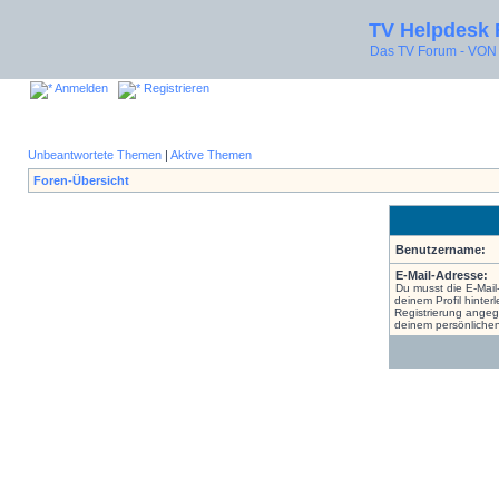
TV Helpdesk
Das TV Forum - V
Anmelden
Registrieren
Unbeantwortete Themen
|
Aktive Themen
Foren-Übersicht
Benutzername:
E-Mail-Adresse:
Du musst die E-Mail
deinem Profil hinterl
Registrierung angeg
deinem persönlichen