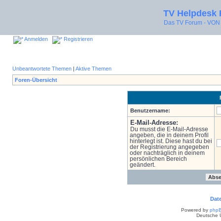
TV Helpdesk
Das TV Forum - V
Anmelden
Registrieren
Unbeantwortete Themen
|
Aktive Themen
Foren-Übersicht
Benutzername:
E-Mail-Adresse:
Du musst die E-Mail-Adresse
angeben, die in deinem Profil
hinterlegt ist. Diese hast du bei
der Registrierung angegeben
oder nachträglich in deinem
persönlichen Bereich
geändert.
Dat
Powered by
php
Deutsche 