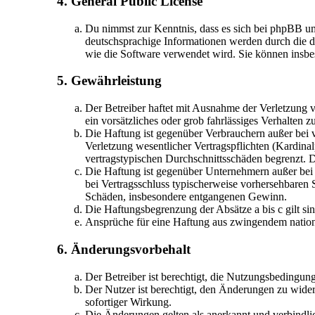
4. General Public License
Du nimmst zur Kenntnis, dass es sich bei phpBB u
deutschsprachige Informationen werden durch die d
wie die Software verwendet wird. Sie können insbe
5. Gewährleistung
Der Betreiber haftet mit Ausnahme der Verletzung v
ein vorsätzliches oder grob fahrlässiges Verhalten
Die Haftung ist gegenüber Verbrauchern außer bei 
Verletzung wesentlicher Vertragspflichten (Kardina
vertragstypischen Durchschnittsschäden begrenzt. 
Die Haftung ist gegenüber Unternehmern außer bei 
bei Vertragsschluss typischerweise vorhersehbaren 
Schäden, insbesondere entgangenen Gewinn.
Die Haftungsbegrenzung der Absätze a bis c gilt si
Ansprüche für eine Haftung aus zwingendem nation
6. Änderungsvorbehalt
Der Betreiber ist berechtigt, die Nutzungsbedingun
Der Nutzer ist berechtigt, den Änderungen zu wider
sofortiger Wirkung.
Die Änderungen gelten als anerkannt und verbindl