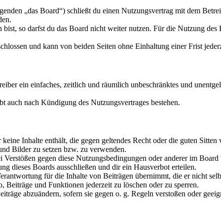
nden „das Board“) schließt du einen Nutzungsvertrag mit dem Betreib
den.
ist, so darfst du das Board nicht weiter nutzen. Für die Nutzung des Bo
hlossen und kann von beiden Seiten ohne Einhaltung einer Frist jeder
treiber ein einfaches, zeitlich und räumlich unbeschränktes und unentg
ibt auch nach Kündigung des Nutzungsvertrages bestehen.
er keine Inhalte enthält, die gegen geltendes Recht oder die guten Sitte
 und Bilder zu setzen bzw. zu verwenden.
ei Verstößen gegen diese Nutzungsbedingungen oder anderer im Board v
g dieses Boards ausschließen und dir ein Hausverbot erteilen.
rantwortung für die Inhalte von Beiträgen übernimmt, die er nicht selb
o, Beiträge und Funktionen jederzeit zu löschen oder zu sperren.
Beiträge abzuändern, sofern sie gegen o. g. Regeln verstoßen oder geei