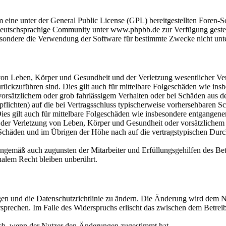
m eine unter der General Public License (GPL) bereitgestellten Fore
eutschsprachige Community unter www.phpbb.de zur Verfügung gestellt
sondere die Verwendung der Software für bestimmte Zwecke nicht unte
on Leben, Körper und Gesundheit und der Verletzung wesentlicher Vertr
 zurückzuführen sind. Dies gilt auch für mittelbare Folgeschäden wie i
vorsätzlichem oder grob fahrlässigem Verhalten oder bei Schäden aus 
lpflichten) auf die bei Vertragsschluss typischerweise vorhersehbaren 
Dies gilt auch für mittelbare Folgeschäden wie insbesondere entgangen
der Verletzung von Leben, Körper und Gesundheit oder vorsätzlichem o
Schäden und im Übrigen der Höhe nach auf die vertragstypischen Durchs
nngemäß auch zugunsten der Mitarbeiter und Erfüllungsgehilfen des Bet
alem Recht bleiben unberührt.
gen und die Datenschutzrichtlinie zu ändern. Die Änderung wird dem Nu
sprechen. Im Falle des Widerspruchs erlischt das zwischen dem Betrei
ich, wenn der Nutzer den Änderungen zugestimmt hat.