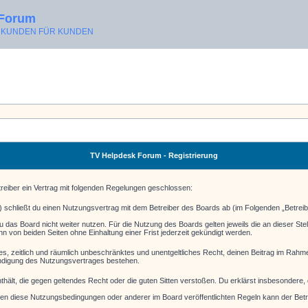
 Forum
ON KUNDEN FÜR KUNDEN
TV Helpdesk Forum - Registrierung
reiber ein Vertrag mit folgenden Regelungen geschlossen:
 schließt du einen Nutzungsvertrag mit dem Betreiber des Boards ab (im Folgenden „Betreib
 das Board nicht weiter nutzen. Für die Nutzung des Boards gelten jeweils die an dieser Stel
 von beiden Seiten ohne Einhaltung einer Frist jederzeit gekündigt werden.
aches, zeitlich und räumlich unbeschränktes und unentgeltliches Recht, deinen Beitrag im Rah
ündigung des Nutzungsvertrages bestehen.
 enthält, die gegen geltendes Recht oder die guten Sitten verstoßen. Du erklärst insbesondere
en diese Nutzungsbedingungen oder anderer im Board veröffentlichten Regeln kann der Bet