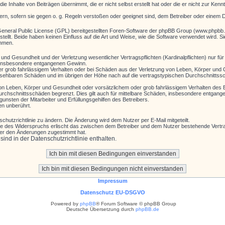
ie Inhalte von Beiträgen übernimmt, die er nicht selbst erstellt hat oder die er nicht zur Ke
ern, sofern sie gegen o. g. Regeln verstoßen oder geeignet sind, dem Betreiber oder einem 
General Public License (GPL) bereitgestellten Foren-Software der phpBB Group (www.phpbb
llt. Beide haben keinen Einfluss auf die Art und Weise, wie die Software verwendet wird. 
ehmen.
nd Gesundheit und der Verletzung wesentlicher Vertragspflichten (Kardinalpflichten) nur für 
ie insbesondere entgangenen Gewinn.
r grob fahrlässigem Verhalten oder bei Schäden aus der Verletzung von Leben, Körper und G
hersehbaren Schäden und im übrigen der Höhe nach auf die vertragstypischen Durchschnittssc
on Leben, Körper und Gesundheit oder vorsätzlichem oder grob fahrlässigem Verhalten des B
rchschnittsschäden begrenzt. Dies gilt auch für mittelbare Schäden, insbesondere entgan
nsten der Mitarbeiter und Erfüllungsgehilfen des Betreibers.
en unberührt.
chutzrichtlinie zu ändern. Die Änderung wird dem Nutzer per E-Mail mitgeteilt.
le des Widerspruchs erlischt das zwischen dem Betreiber und dem Nutzer bestehende Vertrag
zer den Änderungen zugestimmt hat.
nd in der Datenschutzrichtlinie enthalten.
Impressum
Datenschutz EU-DSGVO
Powered by
phpBB
® Forum Software © phpBB Group
Deutsche Übersetzung durch
phpBB.de