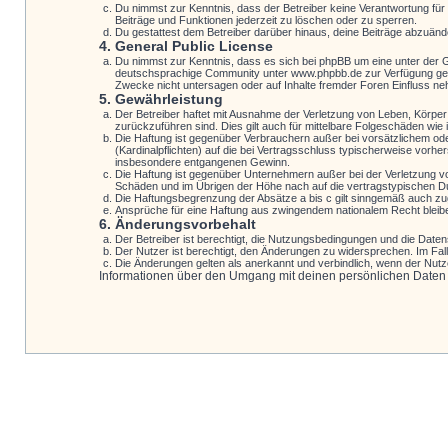
Du nimmst zur Kenntnis, dass der Betreiber keine Verantwortung für d
Beiträge und Funktionen jederzeit zu löschen oder zu sperren.
Du gestattest dem Betreiber darüber hinaus, deine Beiträge abzuänd
4. General Public License
Du nimmst zur Kenntnis, dass es sich bei phpBB um eine unter der 
deutschsprachige Community unter www.phpbb.de zur Verfügung geste
Zwecke nicht untersagen oder auf Inhalte fremder Foren Einfluss n
5. Gewährleistung
Der Betreiber haftet mit Ausnahme der Verletzung von Leben, Körper u
zurückzuführen sind. Dies gilt auch für mittelbare Folgeschäden w
Die Haftung ist gegenüber Verbrauchern außer bei vorsätzlichem ode
(Kardinalpflichten) auf die bei Vertragsschluss typischerweise vor
insbesondere entgangenen Gewinn.
Die Haftung ist gegenüber Unternehmern außer bei der Verletzung v
Schäden und im Übrigen der Höhe nach auf die vertragstypischen Du
Die Haftungsbegrenzung der Absätze a bis c gilt sinngemäß auch zugu
Ansprüche für eine Haftung aus zwingendem nationalem Recht bleib
6. Änderungsvorbehalt
Der Betreiber ist berechtigt, die Nutzungsbedingungen und die Datens
Der Nutzer ist berechtigt, den Änderungen zu widersprechen. Im Fal
Die Änderungen gelten als anerkannt und verbindlich, wenn der Nut
Informationen über den Umgang mit deinen persönlichen Daten si