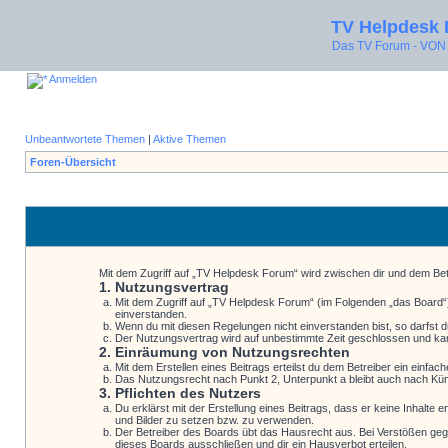
TV Helpdesk
Das TV Forum - V
Anmelden
Unbeantwortete Themen
|
Aktive Themen
Foren-Übersicht
Mit dem Zugriff auf „TV Helpdesk Forum“ wird zwischen dir und dem Bet
1. Nutzungsvertrag
Mit dem Zugriff auf „TV Helpdesk Forum“ (im Folgenden „das Board“)
einverstanden.
Wenn du mit diesen Regelungen nicht einverstanden bist, so darfst du
Der Nutzungsvertrag wird auf unbestimmte Zeit geschlossen und kann
2. Einräumung von Nutzungsrechten
Mit dem Erstellen eines Beitrags erteilst du dem Betreiber ein einf
Das Nutzungsrecht nach Punkt 2, Unterpunkt a bleibt auch nach K
3. Pflichten des Nutzers
Du erklärst mit der Erstellung eines Beitrags, dass er keine Inhalte
und Bilder zu setzen bzw. zu verwenden.
Der Betreiber des Boards übt das Hausrecht aus. Bei Verstößen geg
dieses Boards ausschließen und dir ein Hausverbot erteilen.