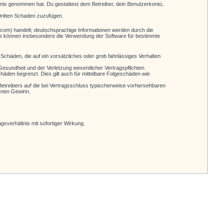
nntnis genommen hat. Du gestattest dem Betreiber, dein Benutzerkonto,
Dritten Schaden zuzufügen.
.com) handelt; deutschsprachige Informationen werden durch die
Sie können insbesondere die Verwendung der Software für bestimmte
Schäden, die auf ein vorsätzliches oder grob fahrlässiges Verhalten
esundheit und der Verletzung wesentlicher Vertragspflichten
häden begrenzt. Dies gilt auch für mittelbare Folgeschäden wie
etreibers auf die bei Vertragsschluss typischerweise vorhersehbaren
genen Gewinn.
sverhältnis mit sofortiger Wirkung.