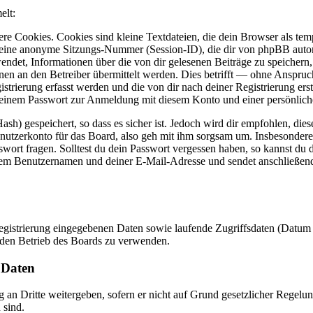
elt:
e Cookies. Cookies sind kleine Textdateien, die dein Browser als temp
ne anonyme Sitzungs-Nummer (Session-ID), die dir von phpBB automati
ndet, Informationen über die von dir gelesenen Beiträge zu speichern
n an den Betreiber übermittelt werden. Dies betrifft — ohne Anspruch 
strierung erfasst werden und die von dir nach deiner Registrierung ers
einem Passwort zur Anmeldung mit diesem Konto und einer persönlich
h) gespeichert, so dass es sicher ist. Jedoch wird dir empfohlen, dies
utzerkonto für das Board, also geh mit ihm sorgsam um. Insbesondere 
swort fragen. Solltest du dein Passwort vergessen haben, so kannst du
em Benutzernamen und deiner E-Mail-Adresse und sendet anschließend 
Registrierung eingegebenen Daten sowie laufende Zugriffsdaten (Datum
 den Betrieb des Boards zu verwenden.
 Daten
an Dritte weitergeben, sofern er nicht auf Grund gesetzlicher Regelung
 sind.