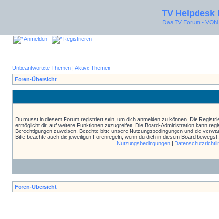
TV Helpdesk
Das TV Forum - V
Anmelden
Registrieren
Unbeantwortete Themen
|
Aktive Themen
Foren-Übersicht
Du musst in diesem Forum registriert sein, um dich anmelden zu können. Die Registrie
ermöglicht dir, auf weitere Funktionen zuzugreifen. Die Board-Administration kann reg
Berechtigungen zuweisen. Beachte bitte unsere Nutzungsbedingungen und die verwand
Bitte beachte auch die jeweiligen Forenregeln, wenn du dich in diesem Board bewegst.
Nutzungsbedingungen
|
Datenschutzrichtli
Foren-Übersicht