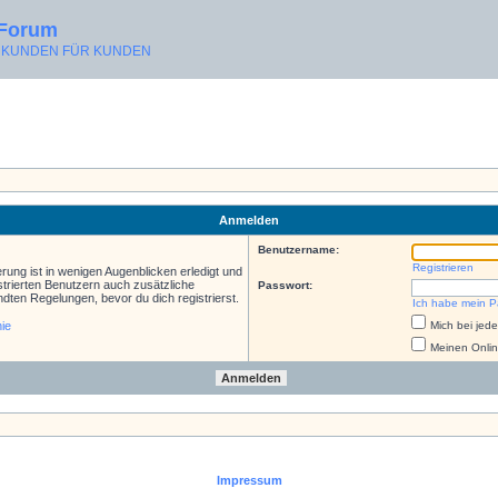
 Forum
ON KUNDEN FÜR KUNDEN
Anmelden
Benutzername:
Registrieren
rung ist in wenigen Augenblicken erledigt und
istrierten Benutzern auch zusätzliche
Passwort:
ten Regelungen, bevor du dich registrierst.
Ich habe mein P
nie
Mich bei je
Meinen Onlin
Impressum