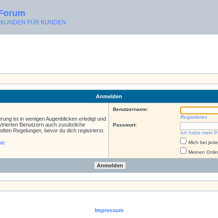
 Forum
ON KUNDEN FÜR KUNDEN
Anmelden
Benutzername:
Registrieren
rung ist in wenigen Augenblicken erledigt und
istrierten Benutzern auch zusätzliche
Passwort:
ten Regelungen, bevor du dich registrierst.
Ich habe mein P
nie
Mich bei je
Meinen Onlin
Impressum