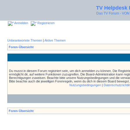
TV Helpdesk
Das TV Forum - V
Anmelden
Registrieren
Unbeantwortete Themen
|
Aktive Themen
Foren-Übersicht
Du musst in diesem Forum registriert sein, um dich anmelden zu können. Die Registrie
ermöglicht dir, auf weitere Funktionen zuzugreifen. Die Board-Administration kann reg
Berechtigungen zuweisen. Beachte bitte unsere Nutzungsbedingungen und die verwand
Bitte beachte auch die jeweiligen Forenregeln, wenn du dich in diesem Board bewegst.
Nutzungsbedingungen
|
Datenschutzrichtli
Foren-Übersicht