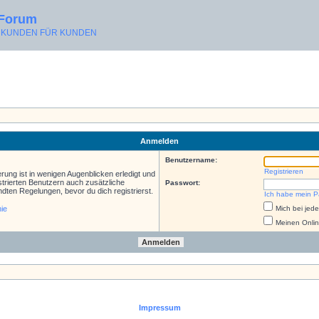
 Forum
ON KUNDEN FÜR KUNDEN
Anmelden
Benutzername:
Registrieren
rung ist in wenigen Augenblicken erledigt und
istrierten Benutzern auch zusätzliche
Passwort:
ten Regelungen, bevor du dich registrierst.
Ich habe mein P
nie
Mich bei je
Meinen Onlin
Impressum