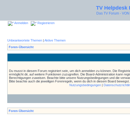
TV Helpdesk
Das TV Forum - V
Anmelden
Registrieren
Unbeantwortete Themen
|
Aktive Themen
Foren-Übersicht
Du musst in diesem Forum registriert sein, um dich anmelden zu können. Die Registrie
ermöglicht dir, auf weitere Funktionen zuzugreifen. Die Board-Administration kann reg
Berechtigungen zuweisen. Beachte bitte unsere Nutzungsbedingungen und die verwand
Bitte beachte auch die jeweiligen Forenregeln, wenn du dich in diesem Board bewegst.
Nutzungsbedingungen
|
Datenschutzrichtli
Foren-Übersicht