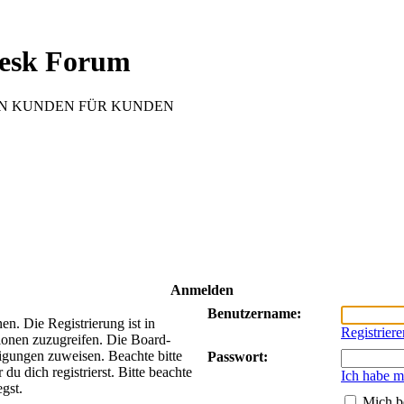
esk Forum
 VON KUNDEN FÜR KUNDEN
Anmelden
Benutzername:
n. Die Registrierung ist in
Registriere
ionen zuzugreifen. Die Board-
tigungen zuweisen. Beachte bitte
Passwort:
 dich registrierst. Bitte beachte
Ich habe m
gst.
Mich b