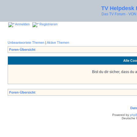
TV Helpdesk
Das TV Forum - V
Anmelden
Registrieren
Unbeantwortete Themen
|
Aktive Themen
Foren-Übersicht
Alle Coo
Bist du dir sicher, dass d
Foren-Übersicht
Dat
Powered by
php
Deutsche 