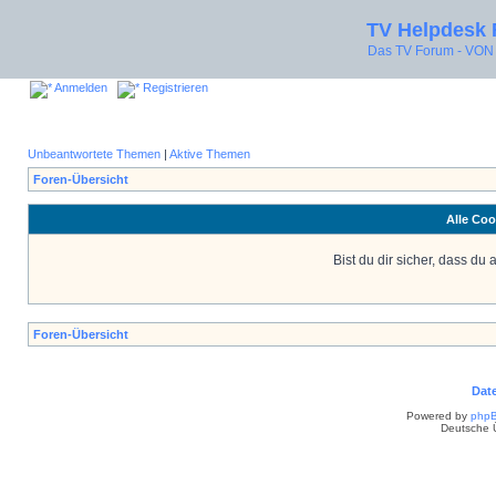
TV Helpdesk
Das TV Forum - V
Anmelden
Registrieren
Unbeantwortete Themen
|
Aktive Themen
Foren-Übersicht
Alle Coo
Bist du dir sicher, dass d
Foren-Übersicht
Dat
Powered by
php
Deutsche 