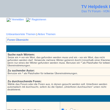
TV Helpdesk
Das TV Forum - V
Anmelden
Registrieren
Unbeantwortete Themen
|
Aktive Themen
Foren-Übersicht
Suche nach Wörtern:
Setze ein
+
vor ein Wort, das gefunden werden muss und ein
-
vor ein Wort, das nicht
gefunden werden darf. Verwende mehrere Wörter getrennt durch
|
innerhalb einer Klamme
wenn nur eines der Wörter gefunden werden muss. Benutze ein * als Platzhalter für teilwe
Übereinstimmungen.
Zu suchender Autor:
Benutze ein * als Platzhalter für teilweise Übereinstimmungen.
Zu durchsuchende Foren:
Wähle das Forum oder die Foren aus, in denen gesucht werden soll. Unterforen werden
automatisch mit durchsucht, sofern du die Option „Unterforen durchsuchen“ unten nicht
deaktivierst.