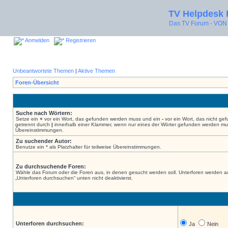
TV Helpdesk
Das TV Forum - V
Anmelden
Registrieren
Unbeantwortete Themen
|
Aktive Themen
Foren-Übersicht
Suche nach Wörtern:
Setze ein
+
vor ein Wort, das gefunden werden muss und ein
-
vor ein Wort, das nicht g
getrennt durch
|
innerhalb einer Klammer, wenn nur eines der Wörter gefunden werden muss.
Übereinstimmungen.
Zu suchender Autor:
Benutze ein * als Platzhalter für teilweise Übereinstimmungen.
Zu durchsuchende Foren:
Wähle das Forum oder die Foren aus, in denen gesucht werden soll. Unterforen werden au
„Unterforen durchsuchen“ unten nicht deaktivierst.
Unterforen durchsuchen:
Ja
Nein