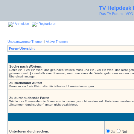
TV Helpdesk
Das TV Forum - V
Anmelden
Registrieren
Unbeantwortete Themen
|
Aktive Themen
Foren-Übersicht
Suche nach Wörtern:
Setze ein
+
vor ein Wort, das gefunden werden muss und ein
-
vor ein Wort, das nicht g
getrennt durch
|
innerhalb einer Klammer, wenn nur eines der Wörter gefunden werden muss.
Übereinstimmungen.
Zu suchender Autor:
Benutze ein * als Platzhalter für teilweise Übereinstimmungen.
Zu durchsuchende Foren:
Wähle das Forum oder die Foren aus, in denen gesucht werden soll. Unterforen werden au
„Unterforen durchsuchen“ unten nicht deaktivierst.
Unterforen durchsuchen:
Ja
Nein