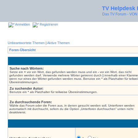
TV Helpdesk
Das TV Forum - V
Anmelden
Registrieren
Unbeantwortete Themen
|
Aktive Themen
Foren-Übersicht
Suche nach Wörtern:
Setze ein
+
vor ein Wort, das gefunden werden muss und ein
-
vor ein Wort, das nicht
gefunden werden darf. Verwende mehrere Wörter getrennt durch
|
innerhalb einer Klamme
wenn nur eines der Wörter gefunden werden muss. Benutze ein * als Platzhalter für teilwe
Übereinstimmungen.
Zu suchender Autor:
Benutze ein * als Platzhalter für teilweise Übereinstimmungen.
Zu durchsuchende Foren:
Wähle das Forum oder die Foren aus, in denen gesucht werden soll. Unterforen werden
automatisch mit durchsucht, sofern du die Option „Unterforen durchsuchen“ unten nicht
deaktivierst.