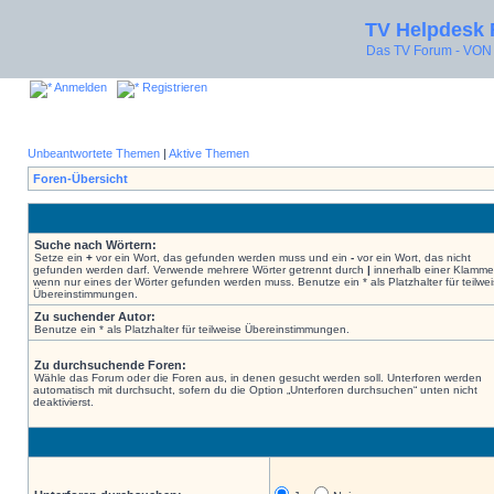
TV Helpdesk
Das TV Forum - V
Anmelden
Registrieren
Unbeantwortete Themen
|
Aktive Themen
Foren-Übersicht
Suche nach Wörtern:
Setze ein
+
vor ein Wort, das gefunden werden muss und ein
-
vor ein Wort, das nicht
gefunden werden darf. Verwende mehrere Wörter getrennt durch
|
innerhalb einer Klamme
wenn nur eines der Wörter gefunden werden muss. Benutze ein * als Platzhalter für teilwe
Übereinstimmungen.
Zu suchender Autor:
Benutze ein * als Platzhalter für teilweise Übereinstimmungen.
Zu durchsuchende Foren:
Wähle das Forum oder die Foren aus, in denen gesucht werden soll. Unterforen werden
automatisch mit durchsucht, sofern du die Option „Unterforen durchsuchen“ unten nicht
deaktivierst.