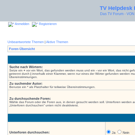
TV Helpdesk
Das TV Forum - V
Anmelden
Registrieren
Unbeantwortete Themen
|
Aktive Themen
Foren-Übersicht
Suche nach Wörtern:
Setze ein
+
vor ein Wort, das gefunden werden muss und ein
-
vor ein Wort, das nicht g
getrennt durch
|
innerhalb einer Klammer, wenn nur eines der Wörter gefunden werden muss.
Übereinstimmungen.
Zu suchender Autor:
Benutze ein * als Platzhalter für teilweise Übereinstimmungen.
Zu durchsuchende Foren:
Wähle das Forum oder die Foren aus, in denen gesucht werden soll. Unterforen werden au
„Unterforen durchsuchen“ unten nicht deaktivierst.
Unterforen durchsuchen:
Ja
Nein