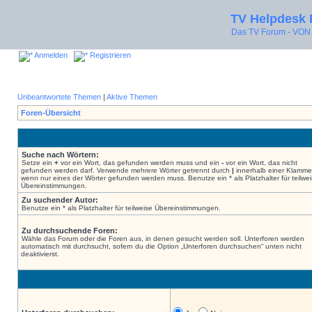
TV Helpdesk
Das TV Forum - V
Anmelden
Registrieren
Unbeantwortete Themen
|
Aktive Themen
Foren-Übersicht
Suche nach Wörtern:
Setze ein
+
vor ein Wort, das gefunden werden muss und ein
-
vor ein Wort, das nicht
gefunden werden darf. Verwende mehrere Wörter getrennt durch
|
innerhalb einer Klamme
wenn nur eines der Wörter gefunden werden muss. Benutze ein * als Platzhalter für teilwe
Übereinstimmungen.
Zu suchender Autor:
Benutze ein * als Platzhalter für teilweise Übereinstimmungen.
Zu durchsuchende Foren:
Wähle das Forum oder die Foren aus, in denen gesucht werden soll. Unterforen werden
automatisch mit durchsucht, sofern du die Option „Unterforen durchsuchen“ unten nicht
deaktivierst.