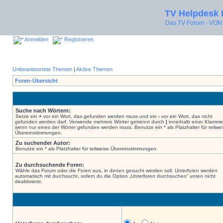
TV Helpdesk
Das TV Forum - V
Anmelden
Registrieren
Unbeantwortete Themen
|
Aktive Themen
Foren-Übersicht
Suche nach Wörtern:
Setze ein
+
vor ein Wort, das gefunden werden muss und ein
-
vor ein Wort, das nicht
gefunden werden darf. Verwende mehrere Wörter getrennt durch
|
innerhalb einer Klamme
wenn nur eines der Wörter gefunden werden muss. Benutze ein * als Platzhalter für teilwe
Übereinstimmungen.
Zu suchender Autor:
Benutze ein * als Platzhalter für teilweise Übereinstimmungen.
Zu durchsuchende Foren:
Wähle das Forum oder die Foren aus, in denen gesucht werden soll. Unterforen werden
automatisch mit durchsucht, sofern du die Option „Unterforen durchsuchen“ unten nicht
deaktivierst.