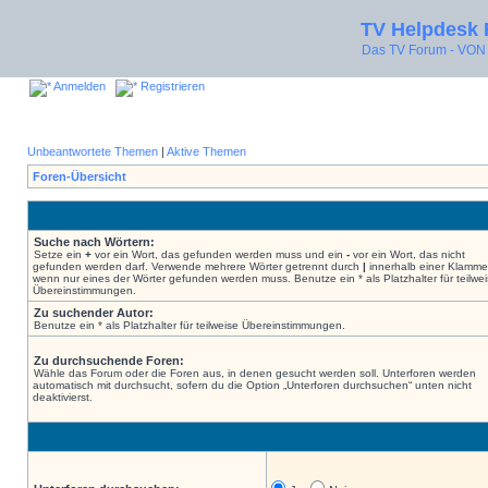
TV Helpdesk
Das TV Forum - V
Anmelden
Registrieren
Unbeantwortete Themen
|
Aktive Themen
Foren-Übersicht
Suche nach Wörtern:
Setze ein
+
vor ein Wort, das gefunden werden muss und ein
-
vor ein Wort, das nicht
gefunden werden darf. Verwende mehrere Wörter getrennt durch
|
innerhalb einer Klamme
wenn nur eines der Wörter gefunden werden muss. Benutze ein * als Platzhalter für teilwe
Übereinstimmungen.
Zu suchender Autor:
Benutze ein * als Platzhalter für teilweise Übereinstimmungen.
Zu durchsuchende Foren:
Wähle das Forum oder die Foren aus, in denen gesucht werden soll. Unterforen werden
automatisch mit durchsucht, sofern du die Option „Unterforen durchsuchen“ unten nicht
deaktivierst.