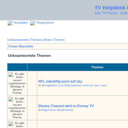
TV Helpdesk
Das TV Forum - V
Anmelden
Registrieren
Unbeantwortete Themen
|
Aktive Themen
Foren-Übersicht
Unbeantwortete Themen
Themen
NFL zukünftig auch auf sky
in
Neuigkeiten und Diskussionen rund um sky / wow
Disney Channel wird zu Disney TV
in
Allgemeine Mediennews