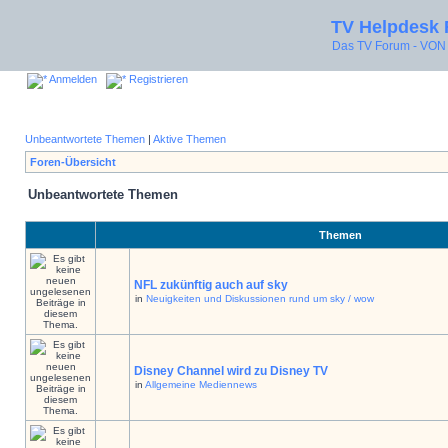
TV Helpdesk
Das TV Forum - V
Anmelden
Registrieren
Unbeantwortete Themen
|
Aktive Themen
Foren-Übersicht
Unbeantwortete Themen
Themen
NFL zukünftig auch auf sky
in
Neuigkeiten und Diskussionen rund um sky / wow
Disney Channel wird zu Disney TV
in
Allgemeine Mediennews