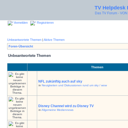
TV Helpdesk
Das TV Forum - V
Anmelden
Registrieren
Unbeantwortete Themen
|
Aktive Themen
Foren-Übersicht
Unbeantwortete Themen
Themen
NFL zukünftig auch auf sky
in
Neuigkeiten und Diskussionen rund um sky / wow
Disney Channel wird zu Disney TV
in
Allgemeine Mediennews