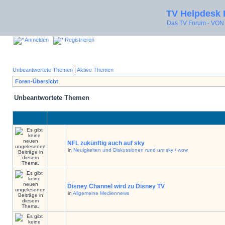
TV Helpdesk
Das TV Forum - V
Anmelden
Registrieren
Unbeantwortete Themen
|
Aktive Themen
Foren-Übersicht
Unbeantwortete Themen
NFL zukünftig auch auf sky
in
Neuigkeiten und Diskussionen rund um sky / wow
Disney Channel wird zu Disney TV
in
Allgemeine Mediennews