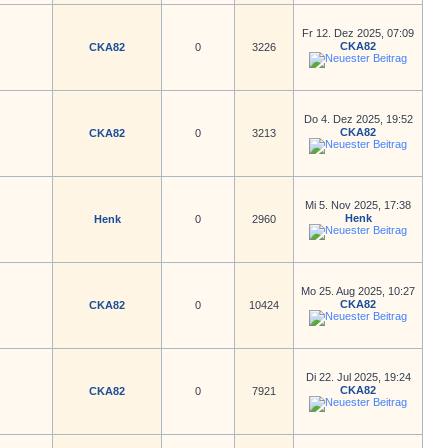
Fr 12. Dez 2025, 07:09
CKA82
CKA82
0
3226
Do 4. Dez 2025, 19:52
CKA82
CKA82
0
3213
Mi 5. Nov 2025, 17:38
Henk
Henk
0
2960
Mo 25. Aug 2025, 10:27
CKA82
CKA82
0
10424
Di 22. Jul 2025, 19:24
CKA82
CKA82
0
7921