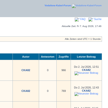
Vodafone-Kabel-Forum
FAQ
Suche
Aktuelle Zeit: Fr 7. Aug 2026, 17:46
Alle Zeiten sind UTC + 1 Stunde
Autor
Antworten
Zugriffe
Letzter Beitrag
Do 2. Jul 2026, 12:51
CKA82
CKA82
0
966
Do 2. Jul 2026, 12:43
CKA82
CKA82
0
769