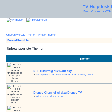
TV Helpdesk
Das TV Forum - V
Anmelden
Registrieren
Unbeantwortete Themen
|
Aktive Themen
Foren-Übersicht
Unbeantwortete Themen
Themen
NFL zukünftig auch auf sky
in
Neuigkeiten und Diskussionen rund um sky / wow
Disney Channel wird zu Disney TV
in
Allgemeine Mediennews