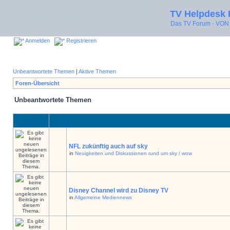
TV Helpdesk
Das TV Forum - V
Anmelden
Registrieren
Unbeantwortete Themen
|
Aktive Themen
Foren-Übersicht
Unbeantwortete Themen
NFL zukünftig auch auf sky
in
Neuigkeiten und Diskussionen rund um sky / wow
Disney Channel wird zu Disney TV
in
Allgemeine Mediennews