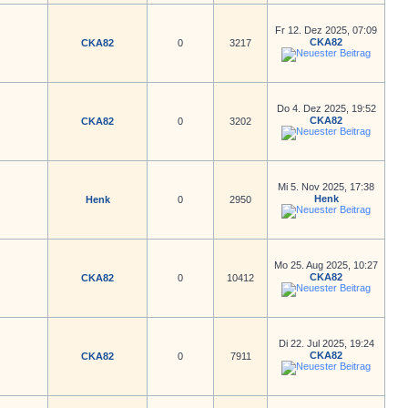
Fr 12. Dez 2025, 07:09
CKA82
CKA82
0
3217
Do 4. Dez 2025, 19:52
CKA82
CKA82
0
3202
Mi 5. Nov 2025, 17:38
Henk
Henk
0
2950
Mo 25. Aug 2025, 10:27
CKA82
CKA82
0
10412
Di 22. Jul 2025, 19:24
CKA82
CKA82
0
7911