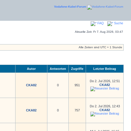
Vodafone-Kabel-Forum
FAQ
Suche
Aktuelle Zeit: Fr 7. Aug 2026, 03:47
Alle Zeiten sind UTC + 1 Stunde
Autor
Antworten
Zugriffe
Letzter Beitrag
Do 2. Jul 2026, 12:51
CKA82
CKA82
0
951
Do 2. Jul 2026, 12:43
CKA82
CKA82
0
757