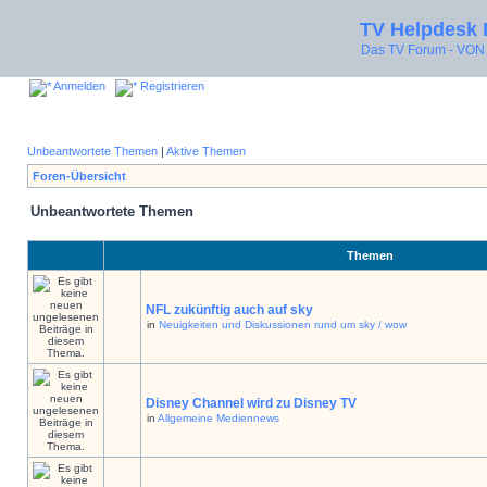
TV Helpdesk
Das TV Forum - V
Anmelden
Registrieren
Unbeantwortete Themen
|
Aktive Themen
Foren-Übersicht
Unbeantwortete Themen
Themen
NFL zukünftig auch auf sky
in
Neuigkeiten und Diskussionen rund um sky / wow
Disney Channel wird zu Disney TV
in
Allgemeine Mediennews